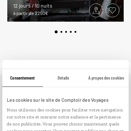
12 jours / 10 nuits
à partir de 2250€
Consentement
Détails
À propos des cookies
Ailleurs
est le magazine web de Comptoir des Voyages.
Conçu pour ceux qui préparent leur voyage et ceux que
Les cookies sur le site de Comptoir des Voyages
passionnent les découvertes et rencontres du bout du
Nous utilisons des cookies pour faciliter votre navigation
monde, il fait naître une irrésistible envie d’aller voir
sur notre site et mesurer notre audience et la pertinence
ailleurs.
de nos publicités. Vous pouvez choisir maintenant quels
cookies vous acceptez. Vous pourrez modifier vos choix en