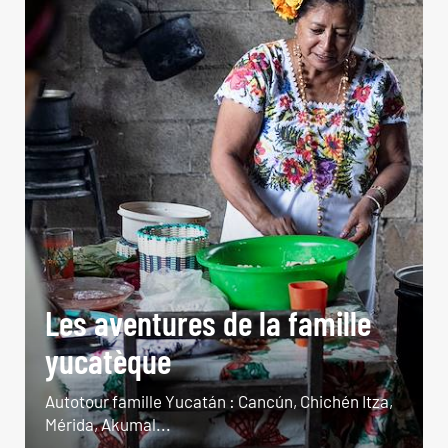
Les aventures de la famille
yucatèque
Autotour famille Yucatán : Cancún, Chichén Itza,
Mérida, Akumal...