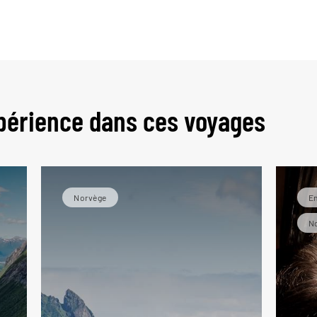
périence dans ces voyages
Norvège
En
N