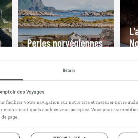
L’
Perles norvégiennes
N
e
Circuit autotour Ouest norvégien :
Circ
fjords et îles Lofoten.
: O
Détails
14 jours / 13 nuits
8 j
à partir de 4500€
à p
Comptoir des Voyages
ur faciliter votre navigation sur notre site et mesurer notre audi
ir maintenant quels cookies vous acceptez. Vous pourrez modifier
 de page.
PERSONNALISER