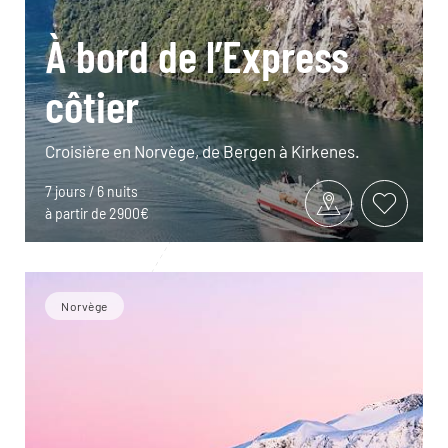
À bord de l’Express
côtier
Croisière en Norvège, de Bergen à Kirkenes.
7 jours / 6 nuits
à partir de 2900€
Norvège