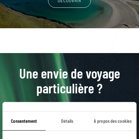
DÉCOUVRIR
Une envie de voyage
particulière ?
Aalesund
Bergen
Cercle Polaire
Finnmark
Consentement
Détails
À propos des cookies
Geiranger
Arctique
Cap Nord
Express Côtier
Hammerfest
Laponie