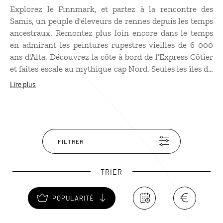
Explorez le Finnmark, et partez à la rencontre des
Samis, un peuple d'éleveurs de rennes depuis les temps
ancestraux. Remontez plus loin encore dans le temps
en admirant les peintures rupestres vieilles de 6 000
ans d'Alta. Découvrez la côte à bord de l’Express Côtier
et faites escale au mythique cap Nord. Seules les îles du
Svalbard vous séparent du pôle Nord ! Observer les
Lire plus
oiseaux marins dans les fjords. Tentez un safari au
crabe royal. Visitez ses deux principales villes, Alta et
Kirkenes où vous pourrez expérimenter une nuit dans
un hôtel de glace. Pêchez le saumon dans la rivière
Tana, à la frontière de la Finlande. Partez en randonnée
FILTRER
sur le vaste plateau montagneux Finnmarksvidda, à
moins que vous ne préfériez un raid à motoneige ou en
TRIER
traîneaux à chiens. Un comté à découvrir sous le soleil
de minuit l’été ou en guettant les aurores boréales
POPULARITÉ
l’hiver…