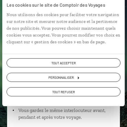
Les cookies sur le site de Comptoir des Voyages
Nous utilisons des cookies pour faciliter votre navigation
sur notre site et mesurer notre audience et la pertinence
Séverine,
de nos publicités. Vous pouvez choisir maintenant quels
cookies vous acceptez. Vous pourrez modifier vos choix en
spécialiste Norvège
cliquant sur « gestion des cookies » en bas de page.
Suivez vos envies et demandez conseils à nos
spécialistes
TOUT ACCEPTER
Ils sauront organiser votre itinéraire au plus
près de vos envies et de la réalité du pays.
PERSONNALISER
Échangez en face à face ou depuis nos studios
TOUT REFUSER
connectés en agence, mais aussi par email ou
téléphone.
Vous gardez le même interlocuteur avant,
pendant et après votre voyage.