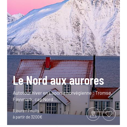
Le Nord aux aurores
Autotour hiver en Laponie norvégienne : Tromsø,
Finnmark, cap Nord…
8 jours / 7 nuits
à partir de 3200€