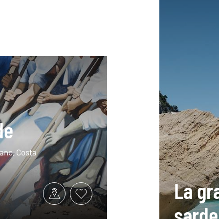
de
tano, Costa
La gr
sarde