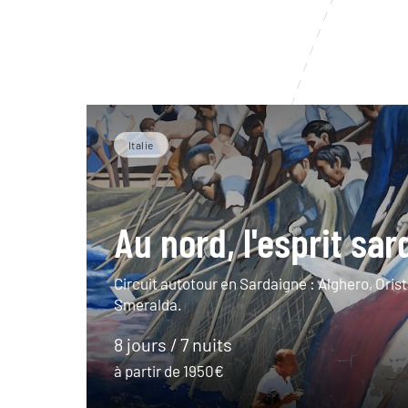
Italie
Au nord, l'esprit sar
Circuit autotour en Sardaigne : Alghero, Oris
Smeralda.
8 jours / 7 nuits
à partir de 1950€