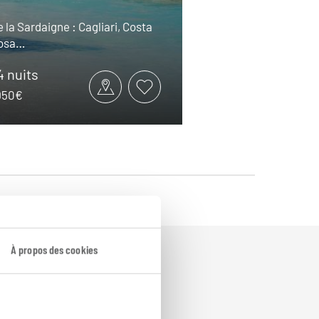
 la Sardaigne : Cagliari, Costa
Bosa…
14 nuits
2950€
À propos des cookies