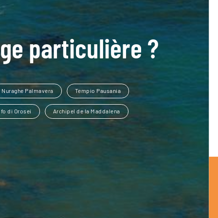
ge particulière ?
Nuraghe Palmavera
Tempio Pausania
fo di Orosei
Archipel de la Maddalena