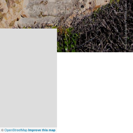
x
©
OpenStreetMap
Improve this map