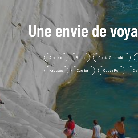
Une envie de voya
Alghero
Bosa
Costa Smeralda
Arbatax
Cagliari
Costa Rei
Gol