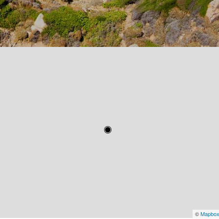
©
Mapbo