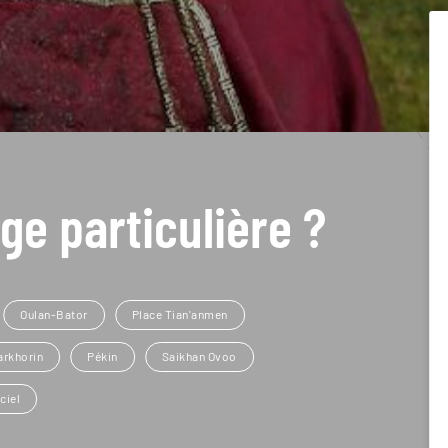
ge particulière ?
Oulan-Bator
Place Tian'anmen
arkhorin
Pékin
Saikhan Ovoo
ciel