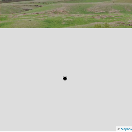
©
Mapbo