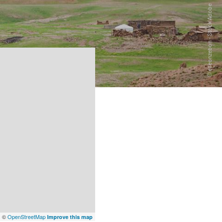
x
©
OpenStreetMap
Improve this map