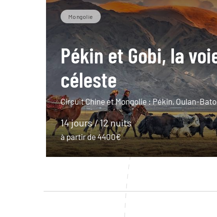
Mongolie
Pékin et Gobi, la voi
céleste
Circuit Chine et Mongolie : Pékin, Oulan-Bator
14 jours / 12 nuits
à partir de 4400€