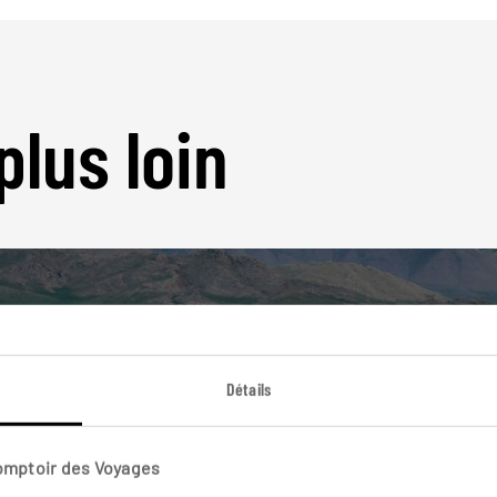
plus loin
Détails
Nos 3 idées de voyage
Mongolie
Comptoir des Voyages