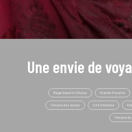
Une envie de voya
Baga Gazariin Chuluu
Grande Muraille
Temple des lamas
Cité Interdite
Kh
Temple du 