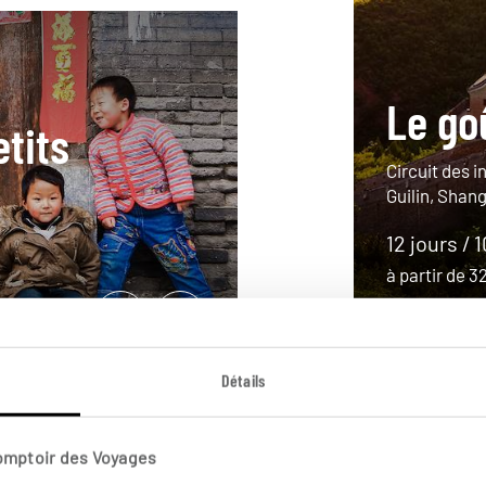
Le go
tits
Circuit des i
Guilin, Shang
12 jours / 
à partir de 
Détails
Comptoir des Voyages