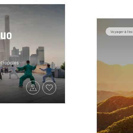
duo
Voyager à l’es
étropoles