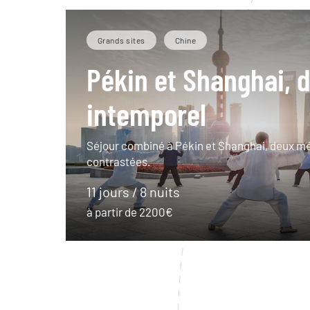
Grands sites
Chine
Pékin et Shanghai, 
intemporel
Séjour combiné à Pékin et Shanghai, deux m
contrastées.
11 jours / 8 nuits
à partir de 2200€