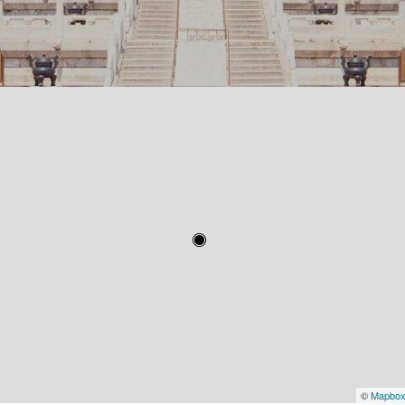
©
Mapbo