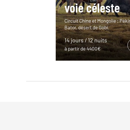
voie céleste
Circuit Chine et Mongolie : Péki
Bator, désert de Gobi.
14 jours / 12 nuits
à partir de 4400€