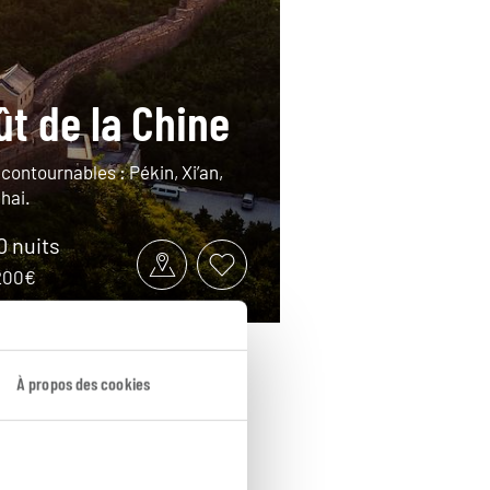
ût de la Chine
ncontournables : Pékin, Xi’an,
hai.
10 nuits
3200€
À propos des cookies