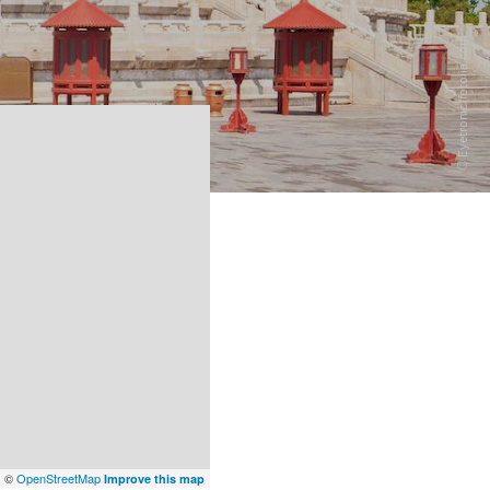
x
©
OpenStreetMap
Improve this map