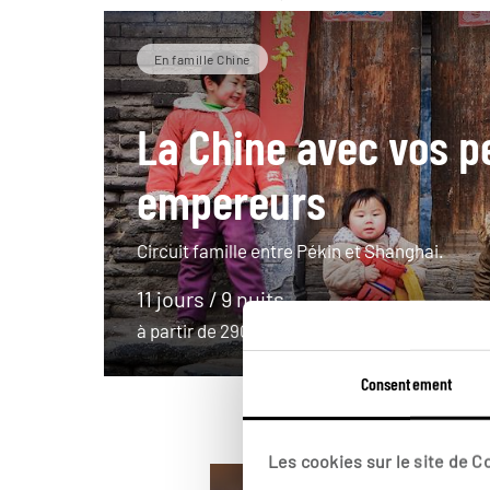
En famille Chine
La Chine avec vos pe
empereurs
Circuit famille entre Pékin et Shanghai.
11 jours / 9 nuits
à partir de 2900€
Consentement
Les cookies sur le site de 