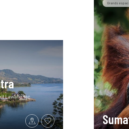
Grands espac
tra
kit Lawang, lac
Sumat