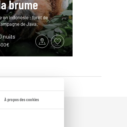
la brume
e en Indonésie : forêt de
campagne de Java.
10 nuits
3500€
À propos des cookies