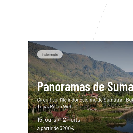
Indonésie
Panoramas de Suma
Circuit sur l’île indonésienne de Sumatra : Bu
Toba, Pulau Weh.
15 jours / 12 nuits
à partir de 3200€