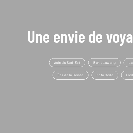
Une envie de voya
Asie du Sud-Est
Bukit Lawang
La
Îles de la Sonde
Kota Gede
Med