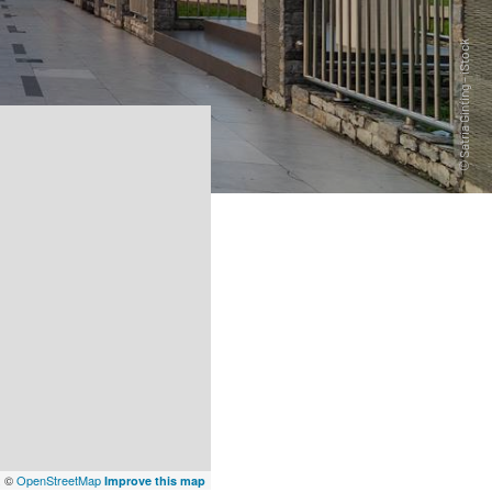
x
©
OpenStreetMap
Improve this map