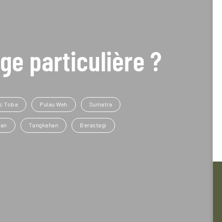
ge particulière ?
c Toba
Pulau Weh
Sumatra
an
Tangkahan
Berastagi