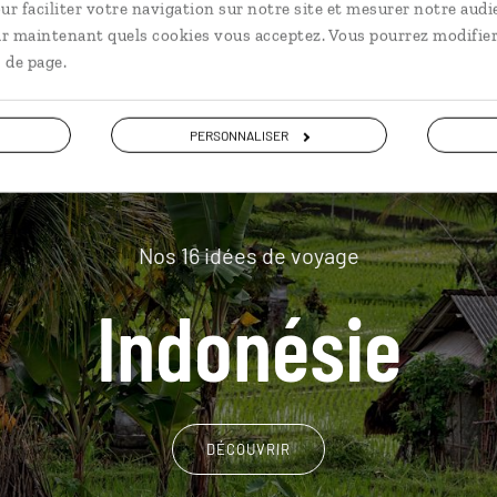
plus loin
ur faciliter votre navigation sur notre site et mesurer notre audi
ir maintenant quels cookies vous acceptez. Vous pourrez modifier
 de page.
PERSONNALISER
Nos 16 idées de voyage
Indonésie
DÉCOUVRIR