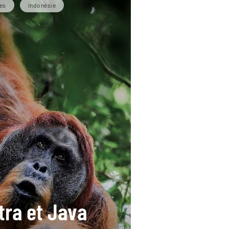
es
Indonésie
ra et Java