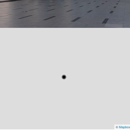
©
Mapbo