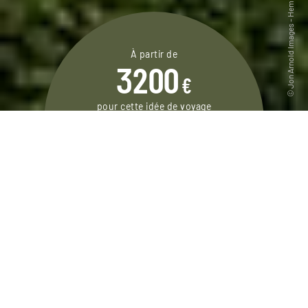
À partir de
3200
€
pour cette idée de voyage
15 jours / 12 nuits
DEMANDER UN DEVIS
Un voyage dans le nord de l’île de Sumatra,