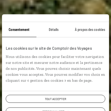
Consentement
Détails
À propos des cookies
Panoramas de
Les cookies sur le site de Comptoir des Voyages
Sumatra
Nous utilisons des cookies pour faciliter votre navigation
sur notre site et mesurer notre audience et la pertinence
Circuit sur l’île indonésienne de Sumatra : Bukit
de nos publicités. Vous pouvez choisir maintenant quels
Lawang, lac Toba, Pulau Weh.
cookies vous acceptez. Vous pourrez modifier vos choix en
cliquant sur « gestion des cookies » en bas de page.
Voir les 166 avis sur les voyages en
Indonésie
TOUT ACCEPTER
VOIR LA GALERIE PHOTOS