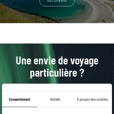
DÉCOUVRIR
Une envie de voyage
particulière ?
Arctique
Cap Nord
Express Côtier
Consentement
Détails
À propos des cookies
Hammerfest
Laponie
Aalesund
Bergen
Cercle Polaire
Finnmark
Geiranger