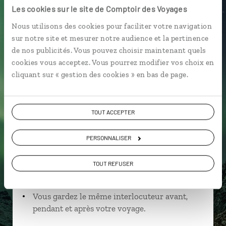
Les cookies sur le site de Comptoir des Voyages
Nous utilisons des cookies pour faciliter votre navigation
sur notre site et mesurer notre audience et la pertinence
Séverine,
de nos publicités. Vous pouvez choisir maintenant quels
cookies vous acceptez. Vous pourrez modifier vos choix en
spécialiste Norvège
cliquant sur « gestion des cookies » en bas de page.
Suivez vos envies et demandez conseils à nos
spécialistes
TOUT ACCEPTER
Ils sauront organiser votre itinéraire au plus
près de vos envies et de la réalité du pays.
PERSONNALISER
Échangez en face à face ou depuis nos studios
TOUT REFUSER
connectés en agence, mais aussi par email ou
téléphone.
Vous gardez le même interlocuteur avant,
pendant et après votre voyage.