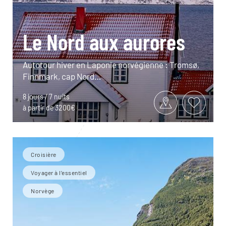
Le Nord aux aurores
Autotour hiver en Laponie norvégienne : Tromsø,
Finnmark, cap Nord…
8 jours / 7 nuits
à partir de 3200€
Croisière
Voyager à l’essentiel
Norvège