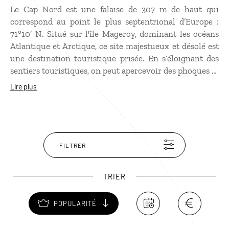
Le Cap Nord est une falaise de 307 m de haut qui
correspond au point le plus septentrional d’Europe :
71°10’ N. Situé sur l'île Mageroy, dominant les océans
Atlantique et Arctique, ce site majestueux et désolé est
une destination touristique prisée. En s‘éloignant des
sentiers touristiques, on peut apercevoir des phoques et
de nombreux oiseaux. Très froid en hiver, aux
Lire plus
alentours de – 35°, le climat du Cap Nord est doux en
été et offre de magnifiques panoramas au moment du
soleil de minuit.
FILTRER
TRIER
POPULARITÉ