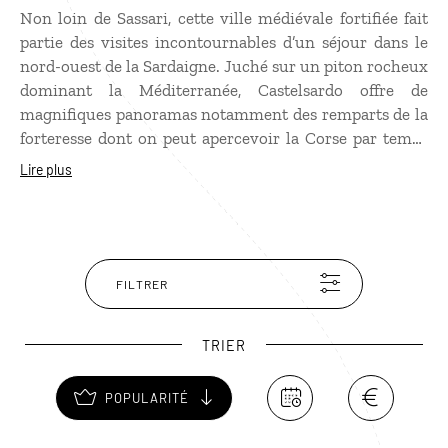
Non loin de Sassari, cette ville médiévale fortifiée fait
partie des visites incontournables d’un séjour dans le
nord-ouest de la Sardaigne. Juché sur un piton rocheux
dominant la Méditerranée, Castelsardo offre de
magnifiques panoramas notamment des remparts de la
forteresse dont on peut apercevoir la Corse par temps
clair. Il fait bon déambuler dans les ruelles sinueuses du
Lire plus
Centro Storico, bordées de palais baroque et
Renaissance. Ne manquez pas la belle cathédrale de
Sant’Antonio Abate avec sa coupole en majoliques. Si
vous avez le temps, faites un détour par la Roccia
del’Elefante à quelques kilomètres de Castelsardo.
FILTRER
TRIER
POPULARITÉ