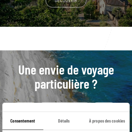
DÉCOUVRIR
Une envie de voyage
particulière ?
Alghero
Archipel de la Maddalena
Cagliari
Costa Rei
Golfo di Orosei
Bosa
Consentement
Détails
À propos des cookies
Costa Smeralda
Nuraghe Palmavera