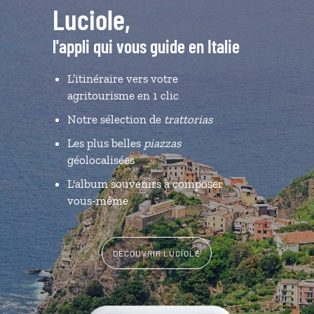
Luciole,
l'appli qui vous guide en Italie
L’itinéraire vers votre
agritourisme en 1 clic
Notre sélection de
trattorias
Les plus belles
piazzas
géolocalisées
L'album souvenirs à composer
vous-même
DÉCOUVRIR LUCIOLE