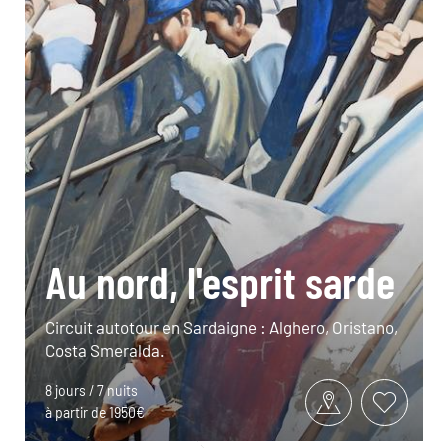
Au nord, l'esprit sarde
Circuit autotour en Sardaigne : Alghero, Oristano,
Costa Smeralda.
8 jours / 7 nuits
à partir de 1950€