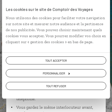
Tempio Pausania
Arbatax
Les cookies sur le site de Comptoir des Voyages
Nous utilisons des cookies pour faciliter votre navigation
sur notre site et mesurer notre audience et la pertinence
de nos publicités. Vous pouvez choisir maintenant quels
Anthony,
cookies vous acceptez. Vous pourrez modifier vos choix en
cliquant sur « gestion des cookies » en bas de page.
spécialiste Italie
Suivez vos envies et demandez conseils à nos
TOUT ACCEPTER
spécialistes
Ils sauront organiser votre itinéraire au plus
PERSONNALISER
près de vos envies et de la réalité du pays.
TOUT REFUSER
Échangez en face à face ou depuis nos studios
connectés en agence, mais aussi par email ou
téléphone.
Vous gardez le même interlocuteur avant,