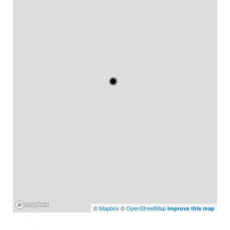
Mapbox
©
Mapbox
©
OpenStreetMap
Improve this map