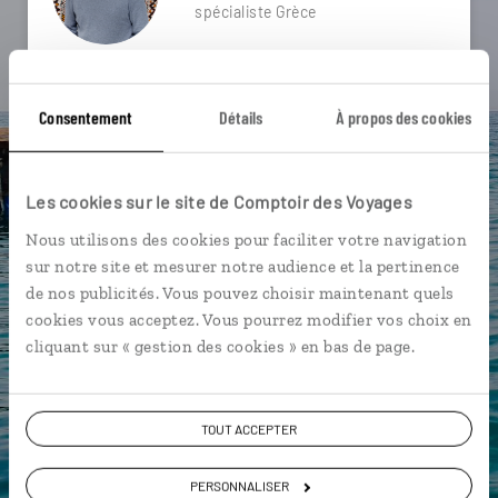
spécialiste Grèce
Suivez vos envies et demandez conseils à nos
spécialistes
Consentement
Détails
À propos des cookies
Ils sauront organiser votre itinéraire au plus
près de vos envies et de la réalité du pays.
Les cookies sur le site de Comptoir des Voyages
Échangez en face à face ou depuis nos studios
connectés en agence, mais aussi par email ou
Nous utilisons des cookies pour faciliter votre navigation
téléphone.
sur notre site et mesurer notre audience et la pertinence
de nos publicités. Vous pouvez choisir maintenant quels
Vous gardez le même interlocuteur avant,
cookies vous acceptez. Vous pourrez modifier vos choix en
pendant et après votre voyage.
cliquant sur « gestion des cookies » en bas de page.
TOUT ACCEPTER
DEMANDER UN DEVIS
PERSONNALISER
ou