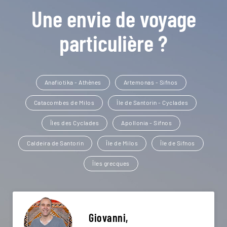
Une envie de voyage
particulière ?
Anafiotika - Athènes
Artemonas - Sifnos
Catacombes de Milos
Île de Santorin - Cyclades
Îles des Cyclades
Apollonia - Sifnos
Caldeira de Santorin
Île de Milos
Île de Sifnos
Îles grecques
Giovanni,