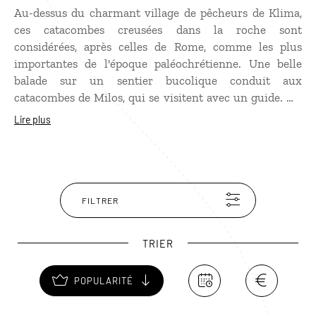
Au-dessus du charmant village de pêcheurs de Klima,
ces catacombes creusées dans la roche sont
considérées, après celles de Rome, comme les plus
importantes de l'époque paléochrétienne. Une belle
balade sur un sentier bucolique conduit aux
catacombes de Milos, qui se visitent avec un guide. Du
site, la vue sur la mer et l'île est très belle. Si vous
Lire plus
passez par ce lieu pendant votre voyage, couplez votre
visite avec celle des vestiges du théâtre antique où a été
découverte la Vénus de Milo.
FILTRER
TRIER
POPULARITÉ