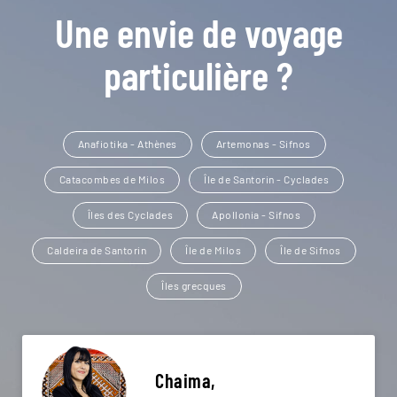
Une envie de voyage
particulière ?
Anafiotika - Athènes
Artemonas - Sifnos
Catacombes de Milos
Île de Santorin - Cyclades
Îles des Cyclades
Apollonia - Sifnos
Caldeira de Santorin
Île de Milos
Île de Sifnos
Îles grecques
Chaima,