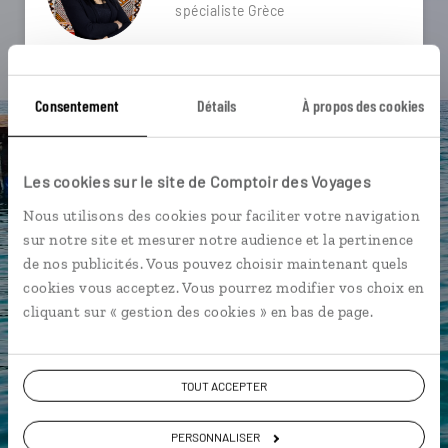
spécialiste Grèce
Suivez vos envies et demandez conseils à nos
spécialistes
Consentement
Détails
À propos des cookies
Ils sauront organiser votre itinéraire au plus
près de vos envies et de la réalité du pays.
Les cookies sur le site de Comptoir des Voyages
Échangez en face à face ou depuis nos studios
connectés en agence, mais aussi par email ou
Nous utilisons des cookies pour faciliter votre navigation
téléphone.
sur notre site et mesurer notre audience et la pertinence
de nos publicités. Vous pouvez choisir maintenant quels
Vous gardez le même interlocuteur avant,
cookies vous acceptez. Vous pourrez modifier vos choix en
pendant et après votre voyage.
cliquant sur « gestion des cookies » en bas de page.
TOUT ACCEPTER
DEMANDER UN DEVIS
PERSONNALISER
ou