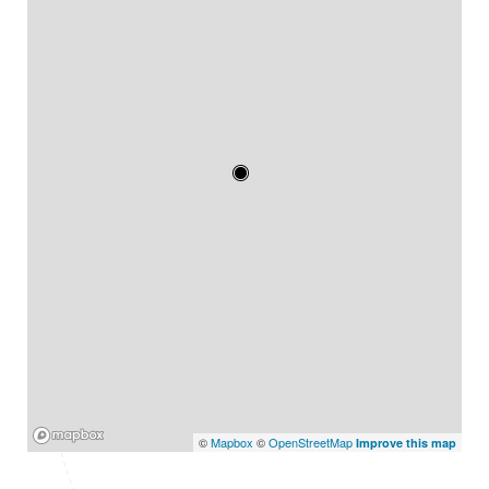
Mapbox
©
Mapbox
©
OpenStreetMap
Improve this map