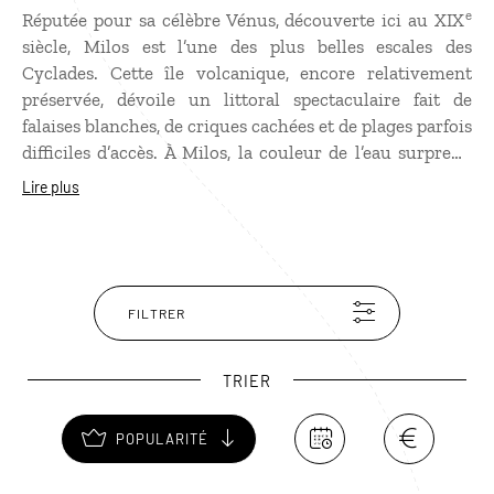
e
Réputée pour sa célèbre Vénus, découverte ici au XIX
siècle, Milos est l’une des plus belles escales des
Cyclades. Cette île volcanique, encore relativement
préservée, dévoile un littoral spectaculaire fait de
falaises blanches, de criques cachées et de plages parfois
difficiles d’accès. À Milos, la couleur de l’eau surprend
partout, mais c’est à Sarakiniko que le paysage est le
Lire plus
plus saisissant, avec ses roches blanches sculptées par
le vent qui dessinent un véritable décor lunaire. L’île
réserve aussi de belles surprises au détour des vallons :
petits ports de pêche, villages tranquilles et anses
discrètes. À Klima, au coucher du soleil, les syrmata, ces
FILTRER
hangars à bateaux colorés construits au ras de l’eau,
comptent parmi les images les plus marquantes de
TRIER
Milos.
POPULARITÉ