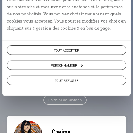
sur notre site et mesurer notre audience et la pertinence
Une envie de voyage
de nos publicités. Vous pouvez choisir maintenant quels
cookies vous acceptez. Vous pourrez modifier vos choix en
particulière ?
cliquant sur « gestion des cookies » en bas de page.
TOUT ACCEPTER
Akrotiri - Santorin
Chora d'Amorgos
Île d'Amorgos
Ano Syros - Syros
Chora de Naxos
PERSONNALISER
Île de Delos
Anafiotika - Athènes
TOUT REFUSER
Île de Folegandros
Îles des Cyclades
Caldeira de Santorin
Chaima,