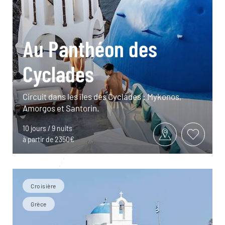
Au Panthéon des
Cyclades
Circuit dans les îles des Cyclades : Mykonos,
Amorgos et Santorin.
10 jours / 9 nuits
à partir de 2350€
Croisière
Grèce