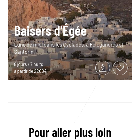
Baisers d'Égée
Lune de miel dans les Cyclades, à Folegandros et
Santorin.
8 jours / 7 nuits
à partir de 2200€
Pour aller plus loin