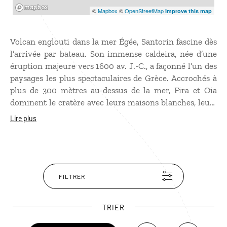
Mapbox
©
Mapbox
©
OpenStreetMap
Improve this map
Volcan englouti dans la mer Égée, Santorin fascine dès
l’arrivée par bateau. Son immense caldeira, née d’une
éruption majeure vers 1600 av. J.-C., a façonné l’un des
paysages les plus spectaculaires de Grèce. Accrochés à
plus de 300 mètres au-dessus de la mer, Fira et Oia
dominent le cratère avec leurs maisons blanches, leurs
coupoles bleues et leurs terrasses suspendues. L’île est
Lire plus
aussi connue pour ses plages de sable noir et ses
couchers de soleil devenus mythiques.
FILTRER
TRIER