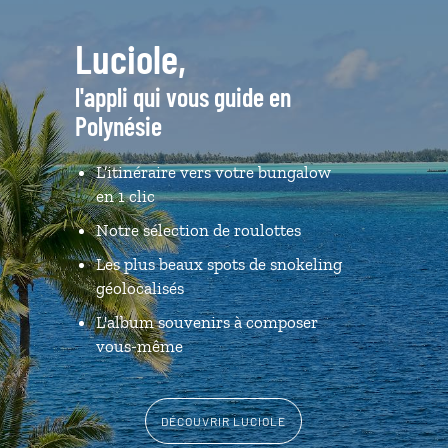
Luciole,
l'appli qui vous guide en
Polynésie
L’itinéraire vers votre bungalow
en 1 clic
Notre sélection de roulottes
Les plus beaux spots de snokeling
géolocalisés
L'album souvenirs à composer
vous-même
DÉCOUVRIR LUCIOLE