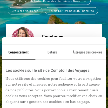
Cathédrale Notre-Dame des Marquises - Nuku Hiva
Croisière Marquises
Ferme perlière Gauguin - Rangiroa
Constance,
spécialiste Polynésie
Consentement
Détails
À propos des cookies
Suivez vos envies et demandez conseils à nos
spécialistes
Les cookies sur le site de Comptoir des Voyages
Ils sauront organiser votre itinéraire au plus
près de vos envies et de la réalité du pays.
Nous utilisons des cookies pour faciliter votre navigation
sur notre site et mesurer notre audience et la pertinence
Échangez en face à face ou depuis nos studios
de nos publicités. Vous pouvez choisir maintenant quels
connectés en agence, mais aussi par email ou
cookies vous acceptez. Vous pourrez modifier vos choix en
téléphone.
cliquant sur « gestion des cookies » en bas de page.
Vous gardez le même interlocuteur avant,