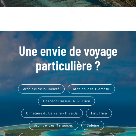
Une envie de voyage
particulière ?
Archipel de la Société
Archipel des Tuamotu
Cascade Hakaui - Nuku Hiva
Cimetière du Calvaire - Hiva Oa
Fatu Hiva
Archipel des Marquises
Baleine