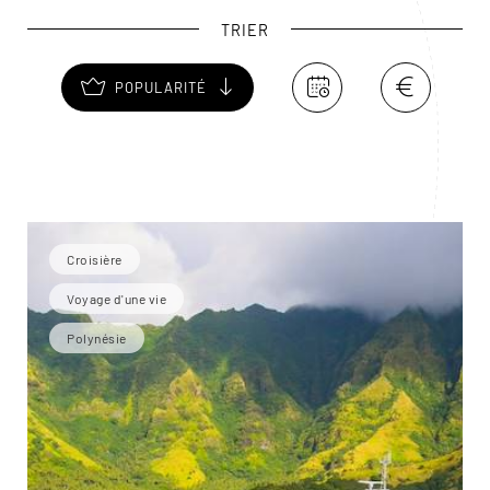
aujourd’hui recopiés dans le monde entier ! Fatu Hiva
TRIER
et sa baie des Vierges est réputée pour être l’une des
plus belles des six îles habitées.
POPULARITÉ
Croisière
Voyage d'une vie
Polynésie