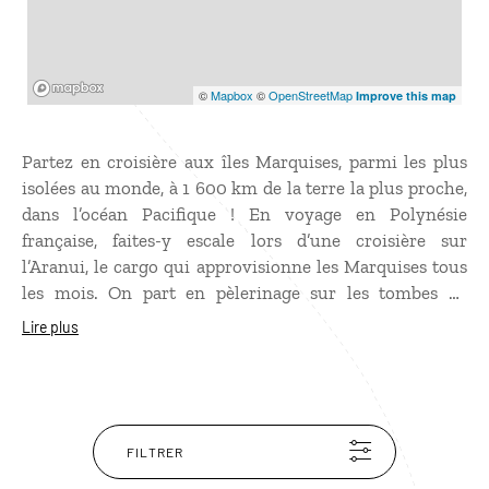
Mapbox
©
Mapbox
©
OpenStreetMap
Improve this map
Partez en croisière aux îles Marquises, parmi les plus
isolées au monde, à 1 600 km de la terre la plus proche,
dans l’océan Pacifique ! En voyage en Polynésie
française, faites-y escale lors d’une croisière sur
l’Aranui, le cargo qui approvisionne les Marquises tous
les mois. On part en pèlerinage sur les tombes de
Jacques Brel et de Paul Gauguin, enterrés sous les
Lire plus
frangipaniers, ou sur les traces de Jack London, James
Cook et Herman Melville, fascinés par ces falaises
couvertes de forêts plongeant dans une mer parsemée
de rochers… On marche à travers la jungle humide
jusqu’aux tikis de pierre sculptée, à la rencontre des
FILTRER
habitants tatoués de la tête aux pieds avec des motifs