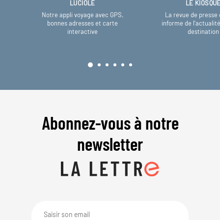
LUCIOLE
LE KIOSQU
Notre appli voyage avec GPS,
La revue de presse 
bonnes adresses et carte
informe de l’actualit
interactive
destination
Abonnez-vous à notre
newsletter