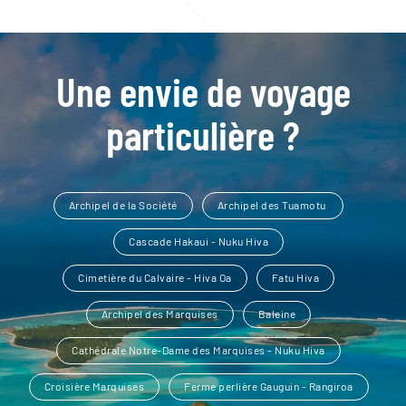
Une envie de voyage
particulière ?
Archipel de la Société
Archipel des Tuamotu
Cascade Hakaui - Nuku Hiva
Cimetière du Calvaire - Hiva Oa
Fatu Hiva
Archipel des Marquises
Baleine
Cathédrale Notre-Dame des Marquises - Nuku Hiva
Croisière Marquises
Ferme perlière Gauguin - Rangiroa