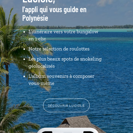
l'appli qui vous guide en
Polynésie
L’itinéraire vers votre bungalow
en 1 clic
Notre sélection de roulottes
Les plus beaux spots de snokeling
géolocalisés
L'album souvenirs à composer
vous-même
DÉCOUVRIR LUCIOLE