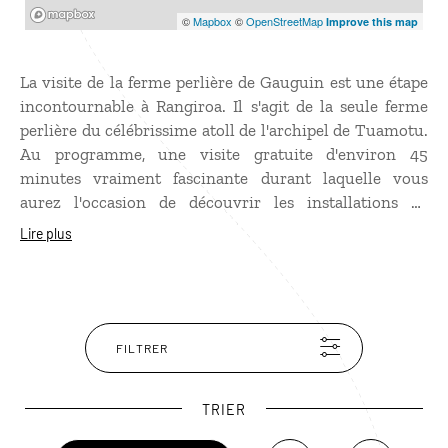
Mapbox
©
Mapbox
©
OpenStreetMap
Improve this map
La visite de la ferme perlière de Gauguin est une étape
incontournable à Rangiroa. Il s'agit de la seule ferme
perlière du célébrissime atoll de l'archipel de Tuamotu.
Au programme, une visite gratuite d'environ 45
minutes vraiment fascinante durant laquelle vous
aurez l'occasion de découvrir les installations de
perliculture, mais également d'assister à une
Lire plus
démonstration de greffe de perle. Rendez-vous ensuite
dans la salle d'exposition pour admirer et acheter si
vous le souhaitez des perles du cru à tous les prix.
FILTRER
TRIER