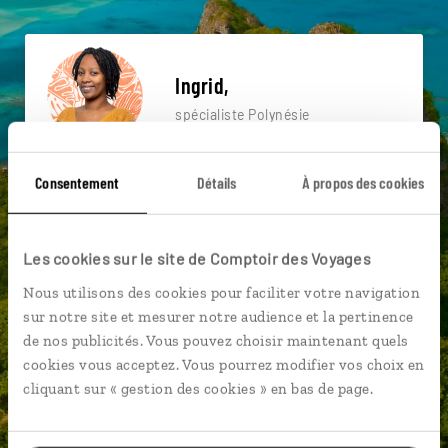
Ingrid,
spécialiste Polynésie
Suivez vos envies et demandez conseils à nos
Consentement
Détails
À propos des cookies
spécialistes
Ils sauront organiser votre itinéraire au plus
près de vos envies et de la réalité du pays.
Les cookies sur le site de Comptoir des Voyages
Échangez en face à face ou depuis nos studios
Nous utilisons des cookies pour faciliter votre navigation
connectés en agence, mais aussi par email ou
sur notre site et mesurer notre audience et la pertinence
téléphone.
de nos publicités. Vous pouvez choisir maintenant quels
cookies vous acceptez. Vous pourrez modifier vos choix en
Vous gardez le même interlocuteur avant,
cliquant sur « gestion des cookies » en bas de page.
pendant et après votre voyage.