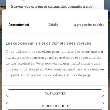
Suivez vos envies et demandez conseils à nos
spécialistes
Ils sauront organiser votre itinéraire au plus
Consentement
Détails
À propos des cookies
près de vos envies et de la réalité du pays.
Échangez en face à face ou depuis nos studios
Les cookies sur le site de Comptoir des Voyages
connectés en agence, mais aussi par email ou
téléphone.
Nous utilisons des cookies pour faciliter votre navigation
Vous gardez le même interlocuteur avant,
sur notre site et mesurer notre audience et la pertinence
pendant et après votre voyage.
de nos publicités. Vous pouvez choisir maintenant quels
cookies vous acceptez. Vous pourrez modifier vos choix en
cliquant sur « gestion des cookies » en bas de page.
DEMANDER UN DEVIS
TOUT ACCEPTER
ou
PERSONNALISER
Construisez votre voyage avec un spécialiste Espagne