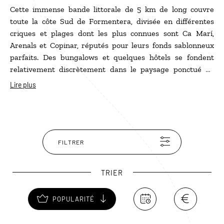
Cette immense bande littorale de 5 km de long couvre
toute la côte Sud de Formentera, divisée en différentes
criques et plages dont les plus connues sont Ca Marí,
Arenals et Copinar, réputés pour leurs fonds sablonneux
parfaits. Des bungalows et quelques hôtels se fondent
relativement discrètement dans le paysage ponctué de
calles à bateaux traditionnelles et de chiringuitos typiques
Lire plus
pour admirer le coucher du soleil en sirotant une cerveza
bien fraîche.
FILTRER
TRIER
POPULARITÉ