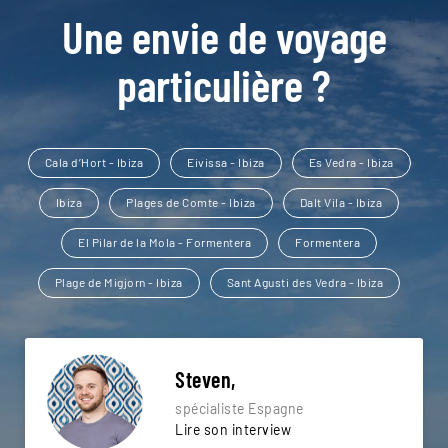
Une envie de voyage
particulière ?
Cala d’Hort - Ibiza
Eivissa - Ibiza
Es Vedra - Ibiza
Ibiza
Plages de Comte - Ibiza
Dalt Vila - Ibiza
El Pilar de la Mola - Formentera
Formentera
Plage de Migjorn - Ibiza
Sant Agusti des Vedra - Ibiza
Steven,
spécialiste Espagne
Lire son interview