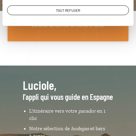
01 85 08 10 48
TOUT REFUSER
Du lundi au samedi de 09h30 à 18h30
Luciole,
l'appli qui vous guide en Espagne
L’itinéraire vers votre
parador
en 1
clic
Notre sélection de
bodegas
et bars
à
tapas