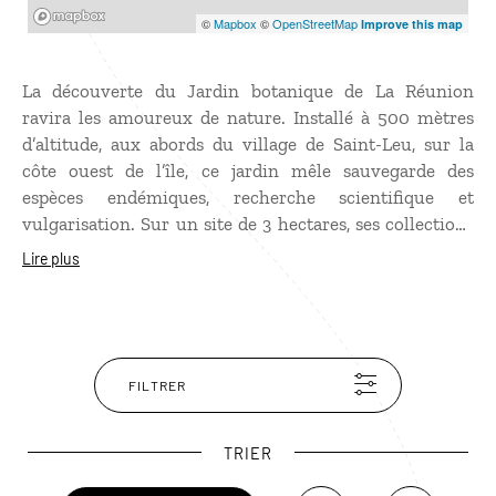
Mapbox
©
Mapbox
©
OpenStreetMap
Improve this map
La découverte du Jardin botanique de La Réunion
ravira les amoureux de nature. Installé à 500 mètres
d’altitude, aux abords du village de Saint-Leu, sur la
côte ouest de l’île, ce jardin mêle sauvegarde des
espèces endémiques, recherche scientifique et
vulgarisation. Sur un site de 3 hectares, ses collections
végétales permettent de découvrir une cinquantaine
Lire plus
d’espèces de fruits rares ainsi que les plantes qui ont
façonné le paysage réunionnais : palmier, café, canne à
sucre, géranium… Des guides experts proposent de
passionnantes visites guidées.
FILTRER
TRIER