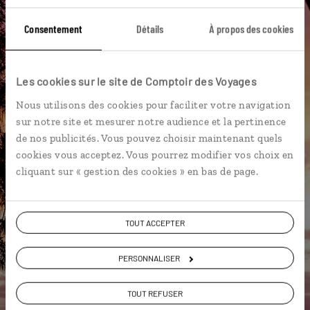
Cascade Langevin
Grand Anse
Kélonia
Consentement
Détails
À propos des cookies
Archipel des Mascareignes
Cap Méchant
Étang-Salé
Kélonia
Océan Indien
Les cookies sur le site de Comptoir des Voyages
Nous utilisons des cookies pour faciliter votre navigation
sur notre site et mesurer notre audience et la pertinence
de nos publicités. Vous pouvez choisir maintenant quels
Aurélie,
cookies vous acceptez. Vous pourrez modifier vos choix en
spécialiste La Réunion
cliquant sur « gestion des cookies » en bas de page.
Suivez vos envies et demandez conseils à nos
spécialistes
TOUT ACCEPTER
Ils sauront organiser votre itinéraire au plus
PERSONNALISER
près de vos envies et de la réalité du pays.
Échangez en face à face ou depuis nos studios
TOUT REFUSER
connectés en agence, mais aussi par email ou