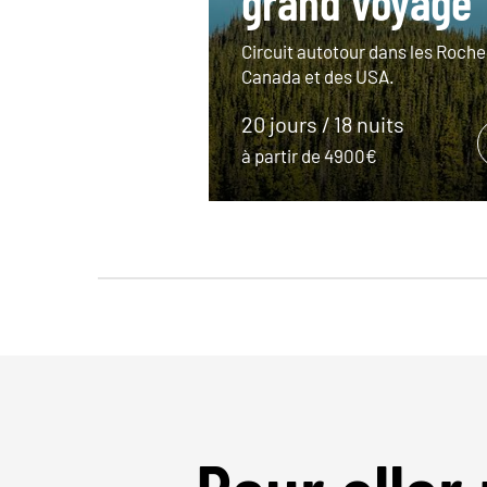
grand voyage
Circuit autotour dans les Roch
Canada et des USA.
20 jours / 18 nuits
à partir de 4900€