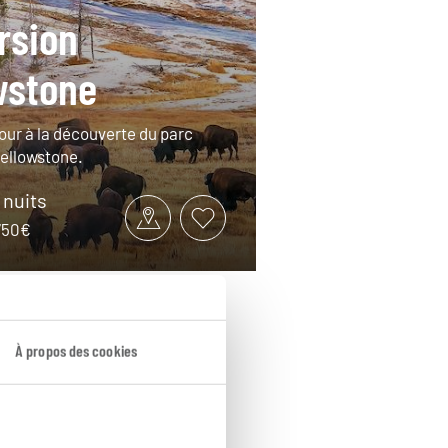
rsion
wstone
tour à la découverte du parc
Yellowstone.
8 nuits
2750€
À propos des cookies