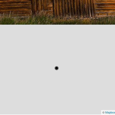
©
Mapbo