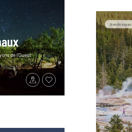
Grands espac
naux
yons de l’Ouest