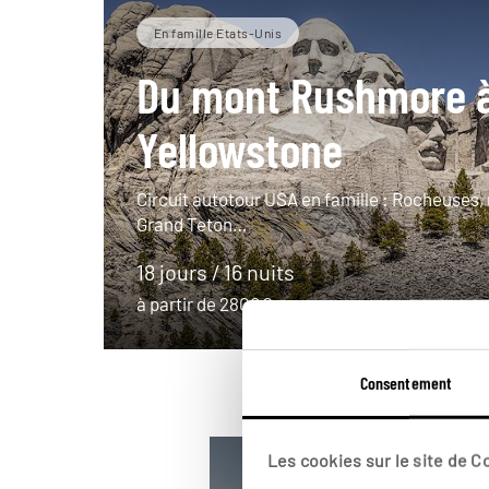
En famille Etats-Unis
Du mont Rushmore 
Yellowstone
Circuit autotour USA en famille : Rocheuses
Grand Teton…
18 jours / 16 nuits
à partir de 2800€
Consentement
Les cookies sur le site de 
Grands espaces
Voyage d'une v