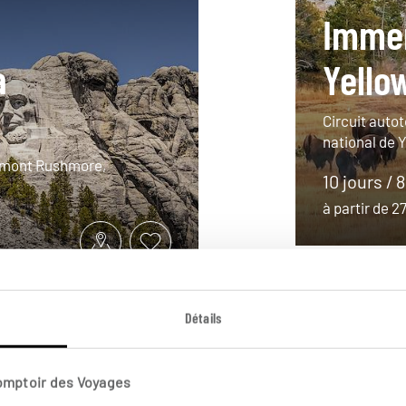
Imme
à
Yello
Circuit auto
national de 
, mont Rushmore,
10 jours / 
à partir de 
Détails
Comptoir des Voyages
ie