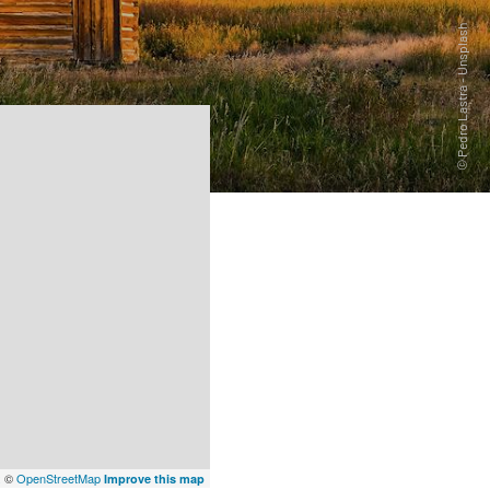
x
©
OpenStreetMap
Improve this map