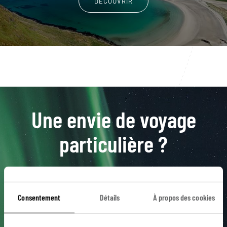
DÉCOUVRIR
Une envie de voyage
particulière ?
Arctique
Cap Nord
Express Côtier
Consentement
Détails
À propos des cookies
Hammerfest
Laponie
Aalesund
Bergen
Cercle Polaire
Finnmark
Geiranger