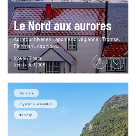
Le Nord aux aurores
Autotour hiver en Laponie norvégienne : Tromsø,
Finnmark, cap Nord…
8 jours / 7 nuits
à partir de 3200€
Croisière
Voyager à l’essentiel
Norvège