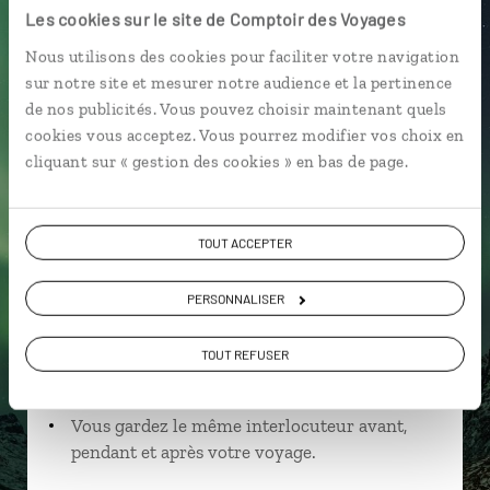
Les cookies sur le site de Comptoir des Voyages
Nous utilisons des cookies pour faciliter votre navigation
sur notre site et mesurer notre audience et la pertinence
Manon,
de nos publicités. Vous pouvez choisir maintenant quels
cookies vous acceptez. Vous pourrez modifier vos choix en
spécialiste Norvège
cliquant sur « gestion des cookies » en bas de page.
Suivez vos envies et demandez conseils à nos
spécialistes
TOUT ACCEPTER
Ils sauront organiser votre itinéraire au plus
près de vos envies et de la réalité du pays.
PERSONNALISER
Échangez en face à face ou depuis nos studios
TOUT REFUSER
connectés en agence, mais aussi par email ou
téléphone.
Vous gardez le même interlocuteur avant,
pendant et après votre voyage.