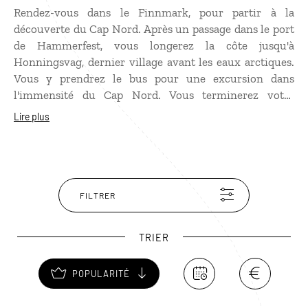
Rendez-vous dans le Finnmark, pour partir à la
découverte du Cap Nord. Après un passage dans le port
de Hammerfest, vous longerez la côte jusqu'à
Honningsvag, dernier village avant les eaux arctiques.
Vous y prendrez le bus pour une excursion dans
l'immensité du Cap Nord. Vous terminerez votre
périple du bout du monde par une visite de Kirkenes,
Lire plus
plus grande ville du Finnmark ou de Alta, qui abrite
près de 4 000 gravures rupestres.
FILTRER
TRIER
POPULARITÉ