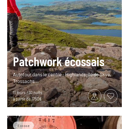
Patchwork écossais
Autotour dans le centre : Highlands, île de Skye,
Trossachs...
11 jours / 10 nuits
à partir de 1750€
Ecosse