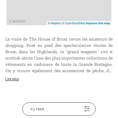
Mapbox
©
Mapbox
©
OpenStreetMap
Improve this map
La visite de The House of Bruar ravira les amateurs de
shopping. Posé au pied des spectaculaires chutes de
Bruar, dans les Highlands, ce “grand magasin“ 100 %
scottish abrite l’une des plus importantes collections de
vêtements en cashmere de toute la Grande-Bretagne.
On y trouve également des accessoires de pêche, des
chaussures, des chapeaux et de luxueux produits
Lire plus
alimentaires locaux. Une galerie d’art tournée autour
de peintures et objets représentant la nature écossaise
complète l’offre.
FILTRER