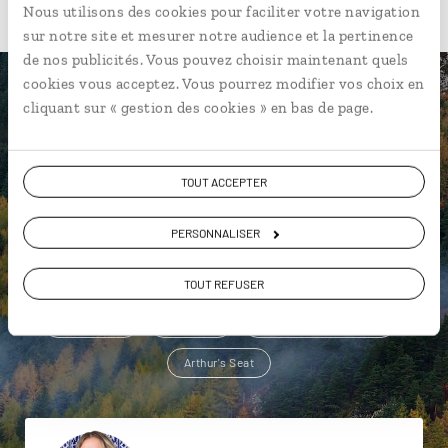
Nous utilisons des cookies pour faciliter votre navigation
sur notre site et mesurer notre audience et la pertinence
de nos publicités. Vous pouvez choisir maintenant quels
cookies vous acceptez. Vous pourrez modifier vos choix en
Une envie de voyage
cliquant sur « gestion des cookies » en bas de page.
particulière ?
TOUT ACCEPTER
PERSONNALISER
Aberdeen
Ballindalloch
Ben Nevis
Arthur's Seat
Balmoral Castle
Braemar
TOUT REFUSER
Blair Atholl
Callanish
Château d'Edimbourg
Arthur's Seat