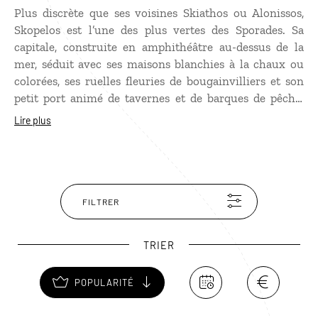
Plus discrète que ses voisines Skiathos ou Alonissos,
Skopelos est l’une des plus vertes des Sporades. Sa
capitale, construite en amphithéâtre au-dessus de la
mer, séduit avec ses maisons blanchies à la chaux ou
colorées, ses ruelles fleuries de bougainvilliers et son
petit port animé de tavernes et de barques de pêche.
L’île est couverte de pins qui descendent parfois
Lire plus
jusqu’au bord de l’eau, donnant à ses plages comme
Staphylos ou Milia un cadre particulièrement agréable.
Entre petites criques, eaux translucides et collines
boisées, Skopelos garde une atmosphère paisible qui en
fait une belle escale loin de l’agitation.
FILTRER
TRIER
POPULARITÉ