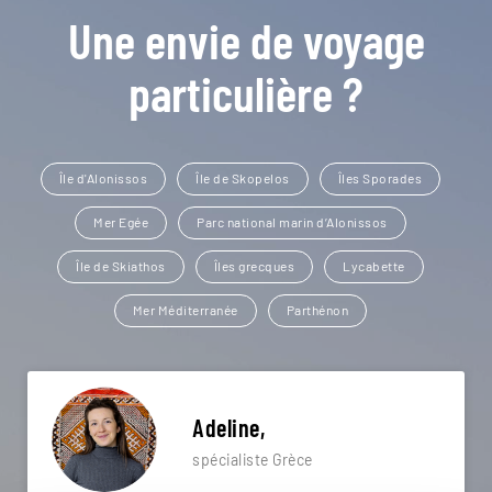
Une envie de voyage
particulière ?
Île d'Alonissos
Île de Skopelos
Îles Sporades
Mer Egée
Parc national marin d’Alonissos
Île de Skiathos
Îles grecques
Lycabette
Mer Méditerranée
Parthénon
Adeline,
spécialiste Grèce