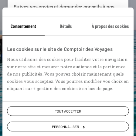
Suivez vos envies et demandez conseils à nos
spécialistes
Consentement
Détails
À propos des cookies
Ils sauront organiser votre itinéraire au plus
près de vos envies et de la réalité du pays.
Échangez en face à face ou depuis nos studios
Les cookies sur le site de Comptoir des Voyages
connectés en agence, mais aussi par email ou
téléphone.
Nous utilisons des cookies pour faciliter votre navigation
sur notre site et mesurer notre audience et la pertinence
Vous gardez le même interlocuteur avant,
de nos publicités. Vous pouvez choisir maintenant quels
pendant et après votre voyage.
cookies vous acceptez. Vous pourrez modifier vos choix en
cliquant sur « gestion des cookies » en bas de page.
DEMANDER UN DEVIS
TOUT ACCEPTER
ou
PERSONNALISER
Construisez votre voyage avec un spécialiste Grèce