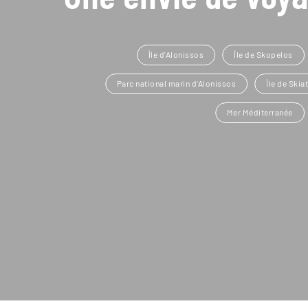
Île d'Alonissos
Île de Skopelos
Parc national marin d’Alonissos
Île de Skia
Mer Méditerranée