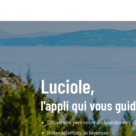
Luciole,
l'appli qui vous gui
L’itinéraire vers votre
archontiko
en 1 c
Notre sélection de tavernes