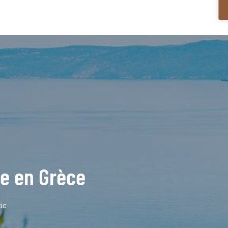
de en Grèce
lic