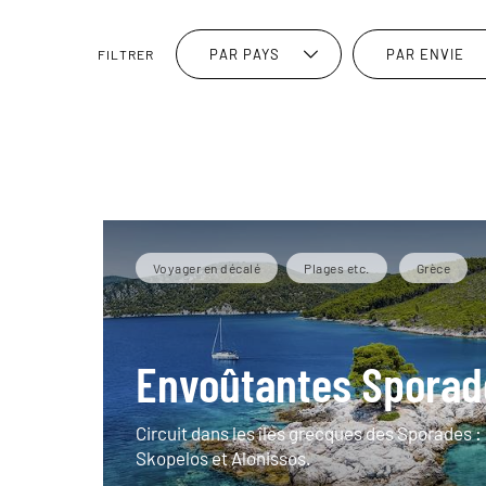
PAR PAYS
PAR ENVIE
FILTRER
Voyager en décalé
Plages etc.
Grèce
Envoûtantes Sporad
Circuit dans les îles grecques des Sporades :
Skopelos et Alonissos.