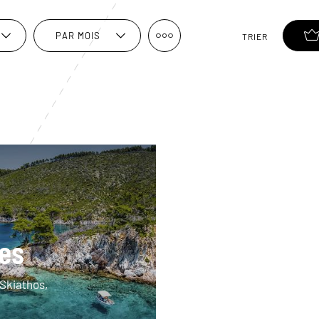
PAR MOIS
TRIER
es
 Skiathos,