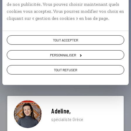
de nos publicités. Vous pouvez choisir maintenant quels
particulière ?
cookies vous acceptez. Vous pourrez modifier vos choix en
cliquant sur « gestion des cookies » en bas de page.
Acropole
Areopoli - Magne
TOUT ACCEPTER
Corinthe - Péloponnèse
Anafiotika - Athènes
PERSONNALISER
Artemonas - Sifnos
Catacombes de Milos
Île d'Alonissos
Île de Skopelos
Îles Sporades
TOUT REFUSER
Anafiotika - Athènes
Adeline,
spécialiste Grèce