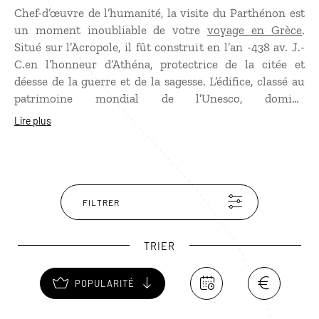
Chef-d’œuvre de l’humanité, la visite du Parthénon est
un moment inoubliable de votre
voyage en Grèce
.
Situé sur l’Acropole, il fût construit en l’an -438 av. J.-
C.en l’honneur d’Athéna, protectrice de la citée et
déesse de la guerre et de la sagesse. L’édifice, classé au
patrimoine mondial de l’Unesco, domine
majestueusement la ville. Il fut conçu notamment pour
Lire plus
abriter l’imposante sculpture chryséléphantine
d’Athéna créée par Phidias (détruite au Ve siècle par un
incendie). En constante rénovation, les ruines
montrent tout le génie architectural de la première
civilisation, même si l’on ne peut plus voir les frises, les
FILTRER
sculptures et les autres merveilles que renfermait jadis
le Parthénon. Une immersion dans le berceau de la
TRIER
civilisation lors de votre voyage en Grèce.
POPULARITÉ