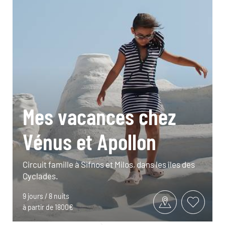
Mes vacances chez
Vénus et Apollon
Circuit famille à Sifnos et Milos, dans les îles des
Cyclades.
9 jours / 8 nuits
à partir de 1800€