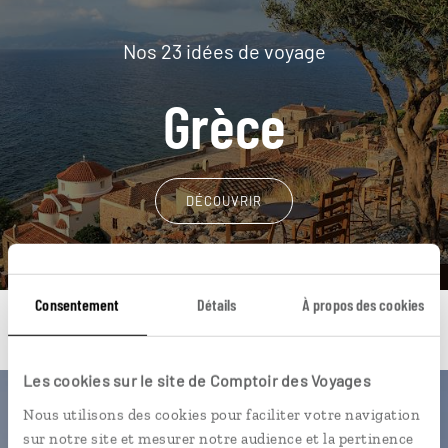
Nos 23 idées de voyage
Grèce
DÉCOUVRIR
Consentement
Détails
À propos des cookies
Les cookies sur le site de Comptoir des Voyages
Nous utilisons des cookies pour faciliter votre navigation
Une envie de voyage
sur notre site et mesurer notre audience et la pertinence