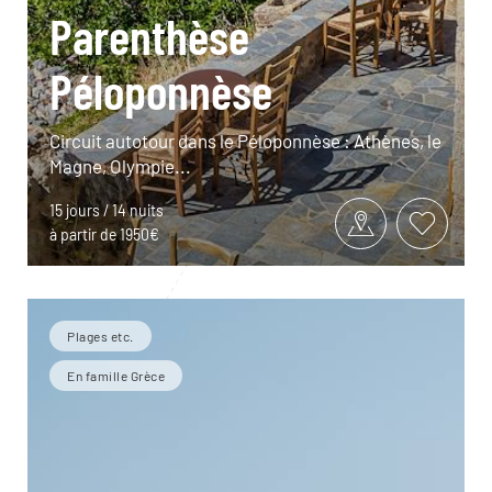
Parenthèse
Péloponnèse
Circuit autotour dans le Péloponnèse : Athènes, le
Magne, Olympie...
15 jours / 14 nuits
à partir de 1950€
Plages etc.
En famille Grèce