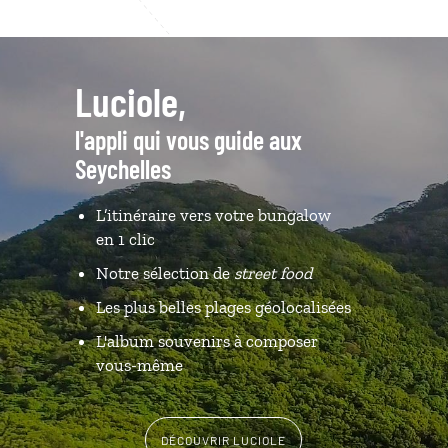
Luciole,
l'appli qui vous guide aux
Seychelles
L’itinéraire vers votre bungalow
en 1 clic
Notre sélection de
street food
Les plus belles plages géolocalisées
L'album souvenirs à composer
vous-même
DÉCOUVRIR LUCIOLE