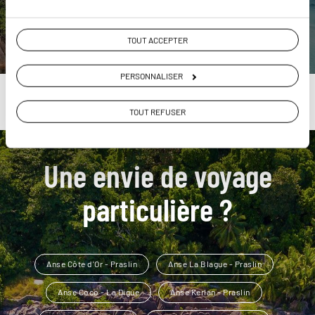
DÉCOUVRIR
TOUT ACCEPTER
PERSONNALISER
TOUT REFUSER
Une envie de voyage
particulière ?
Anse Côte d'Or - Praslin
Anse La Blague - Praslin
Anse Coco - La Digue
Anse Kerlan - Praslin