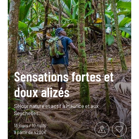
Sensations fortes et
doux alizés
Séjour nature et actif à Maurice et aux
Seychelles.
13 jours / 10 nuits
à partir de 4200€