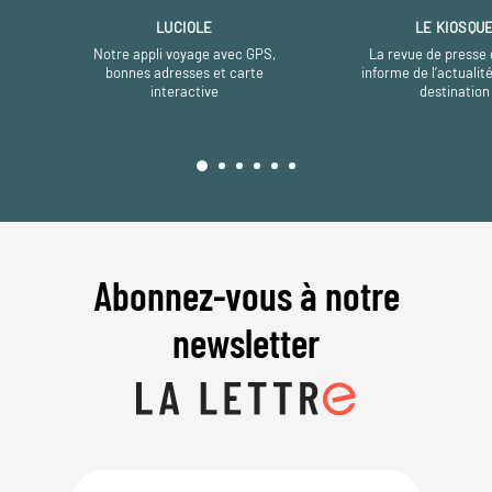
LUCIOLE
LE KIOSQU
Notre appli voyage avec GPS,
La revue de presse 
bonnes adresses et carte
informe de l’actualit
interactive
destination
Abonnez-vous à notre
newsletter