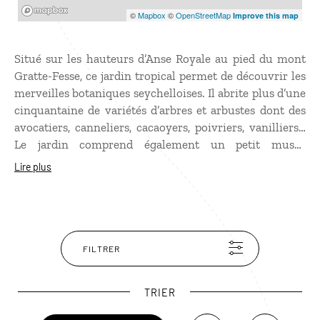
Mapbox
©
Mapbox
©
OpenStreetMap
Improve this map
Situé sur les hauteurs d’Anse Royale au pied du mont
Gratte-Fesse, ce jardin tropical permet de découvrir les
merveilles botaniques seychelloises. Il abrite plus d’une
cinquantaine de variétés d’arbres et arbustes dont des
avocatiers, canneliers, cacaoyers, poivriers, vanilliers…
Le jardin comprend également un petit musée
intéressant à visiter pour en apprendre plus sur
Lire plus
l’agriculture tropicale, et une boutique où l’on peut
acheter une multitude d’épices rares, mais également
des plantes médicinales.
FILTRER
TRIER