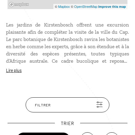
Mapbox
©
Mapbox
©
OpenStreetMap
Improve this map
Les jardins de Kirstenbosch offrent une excursion
plaisante afin de compléter la visite de la ville du Cap.
Le parc botanique de Kirstenbosch ravira les botanistes
en herbe comme les experts, grâce à son étendue et à la
diversité des espèces présentes, toutes typiques
d’Afrique australe. Ce cadre bucolique et reposant
propose un ensemble de collections et de serres sur
Lire plus
près de 50 hectares, ainsi que d’immenses espaces
forestiers sur les flancs de la montagne de la Table
(Table Mountain). Ses chemins en pleine nature sont
propices aux randonnées, tandis que ses pelouses
parfaitement entretenues font le bonheur des habitants
FILTRER
du Cap lors des beaux jours. Il est considéré comme
l’un des plus beaux jardins botaniques au monde.
TRIER