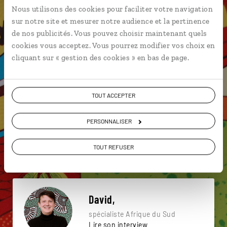
Nous utilisons des cookies pour faciliter votre navigation
Une envie de voyage
sur notre site et mesurer notre audience et la pertinence
de nos publicités. Vous pouvez choisir maintenant quels
particulière ?
cookies vous acceptez. Vous pourrez modifier vos choix en
cliquant sur « gestion des cookies » en bas de page.
Big Five
Boulders Beach
Le Cap
TOUT ACCEPTER
Camps Bay
Chapman's Peak Drive
Fleuve
PERSONNALISER
4x4
Cap de Bonne Espérance
TOUT REFUSER
Chutes d’eau d'Augrabies
Blyde River Canyon
David,
spécialiste Afrique du Sud
Lire son interview