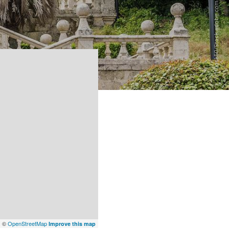
x
©
OpenStreetMap
Improve this map