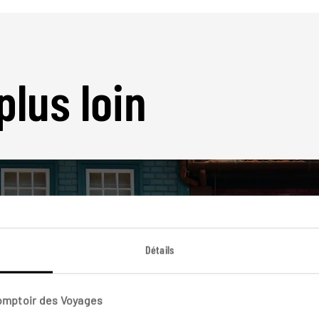
plus loin
Détails
Nos 17 idées de voyage
Portugal
Comptoir des Voyages