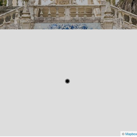
©
Mapbo