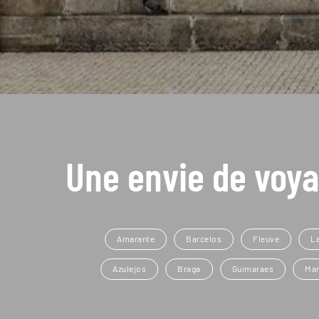
Une envie de voya
Amarante
Barcelos
Fleuve
L
Azulejos
Braga
Guimaraes
Mar