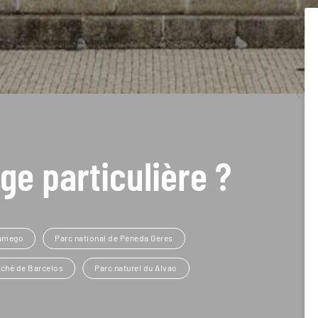
ge particulière ?
amego
Parc national de Peneda Geres
ché de Barcelos
Parc naturel du Alvao