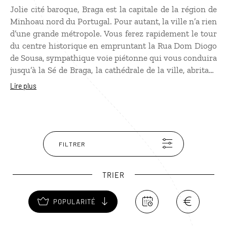
Jolie cité baroque, Braga est la capitale de la région de
Minhoau nord du Portugal. Pour autant, la ville n’a rien
d’une grande métropole. Vous ferez rapidement le tour
du centre historique en empruntant la Rua Dom Diogo
de Sousa, sympathique voie piétonne qui vous conduira
jusqu’à la Sé de Braga, la cathédrale de la ville, abritant
un musée d’art religieux. Mais la principale attraction
Lire plus
de Braga est le sanctuaire Bom Jesus do Monte, qui
domine la ville du haut de sa colline. 600 marches
permettent d’y accéder ou un funiculaire, selon votre
humeur !
FILTRER
TRIER
POPULARITÉ