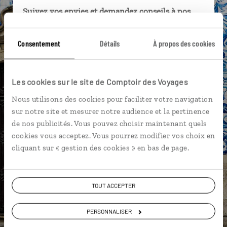
Suivez vos envies et demandez conseils à nos
spécialistes
Consentement
Détails
À propos des cookies
Ils sauront organiser votre itinéraire au plus
près de vos envies et de la réalité du pays.
Échangez en face à face ou depuis nos studios
Les cookies sur le site de Comptoir des Voyages
connectés en agence, mais aussi par email ou
téléphone.
Nous utilisons des cookies pour faciliter votre navigation
sur notre site et mesurer notre audience et la pertinence
Vous gardez le même interlocuteur avant,
de nos publicités. Vous pouvez choisir maintenant quels
pendant et après votre voyage.
cookies vous acceptez. Vous pourrez modifier vos choix en
cliquant sur « gestion des cookies » en bas de page.
DEMANDER UN DEVIS
TOUT ACCEPTER
ou
PERSONNALISER
Construisez votre voyage avec un spécialiste Portugal