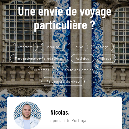
Une envie de voyage
particulière ?
Amarante
Barcelos
Fleuve
Lamego
Parc national de Peneda Geres
Azulejos
Braga
Guimaraes
Marché de Barcelos
Parc naturel du Alvao
Nicolas,
spécialiste Portugal