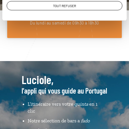
01 85 08 10 49
TOUT REFUSER
Du lundi au samedi de 09h30 à 18h30
Luciole,
l'appli qui vous guide au Portugal
L’itinéraire vers votre
quinta
en 1
clic
Notre sélection de bars a
fado