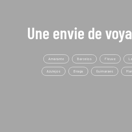
Une envie de voya
Amarante
Barcelos
Fleuve
L
Azulejos
Braga
Guimaraes
Mar