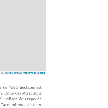
x
©
OpenStreetMap
Improve this map
us de 7000 hectares est
s. L’une des attractions
li village de Fisgas de
. De nombreux sentiers,