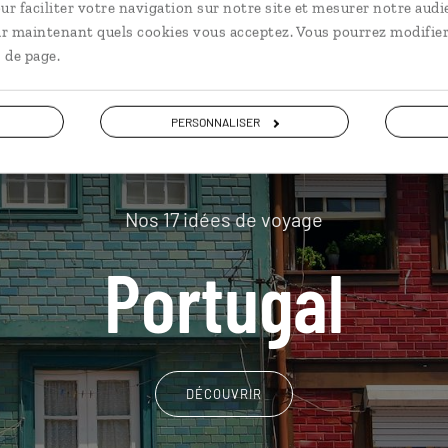
plus loin
ur faciliter votre navigation sur notre site et mesurer notre audi
ir maintenant quels cookies vous acceptez. Vous pourrez modifier
 de page.
PERSONNALISER
Nos 17 idées de voyage
Portugal
DÉCOUVRIR