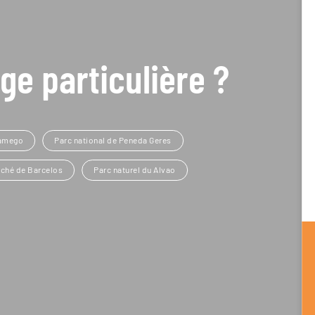
ge particulière ?
amego
Parc national de Peneda Geres
ché de Barcelos
Parc naturel du Alvao