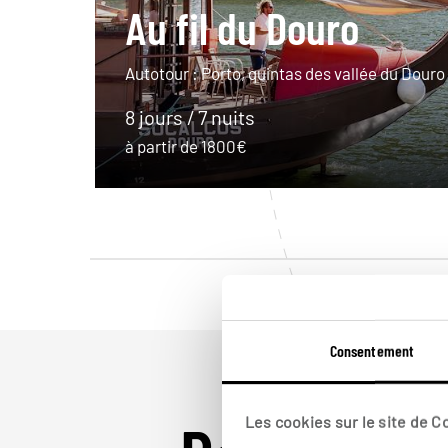
Au fil du Douro
Autotour : Porto, quintas des vallée du Douro
8 jours / 7 nuits
à partir de 1800€
Consentement
Les cookies sur le site de 