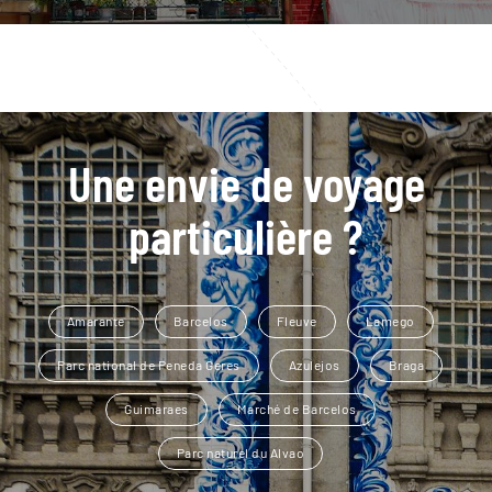
Une envie de voyage
particulière ?
Amarante
Barcelos
Fleuve
Lamego
Parc national de Peneda Geres
Azulejos
Braga
Guimaraes
Marché de Barcelos
Parc naturel du Alvao