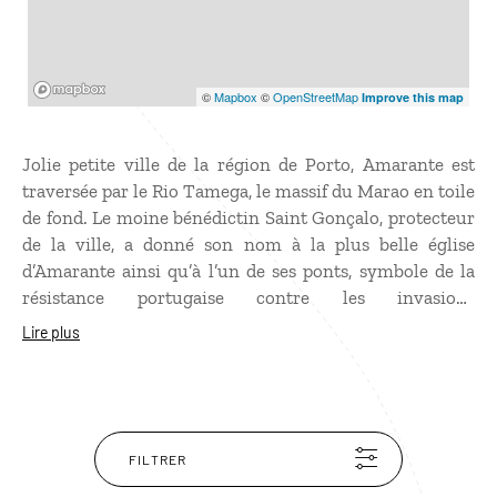
Mapbox
©
Mapbox
©
OpenStreetMap
Improve this map
Jolie petite ville de la région de Porto, Amarante est
traversée par le Rio Tamega, le massif du Marao en toile
de fond. Le moine bénédictin Saint Gonçalo, protecteur
de la ville, a donné son nom à la plus belle église
d’Amarante ainsi qu’à l’un de ses ponts, symbole de la
résistance portugaise contre les invasions
napoléoniennes. N'hésitez pas à flâner dans la vieille
Lire plus
ville, charmante avec de belles demeures baroques aux
balcons en bois colorés qui se reflètent dans les eaux
tranquilles du fleuve, propice aux balades en bateau. A
faire : s’asseoir à l’une des terrasses des cafés sur la rive
sud du Tamega et goûter aux pâtisseries locales.
FILTRER