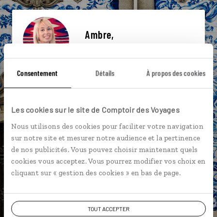
Ambre,
spécialiste Portugal
Consentement
Détails
À propos des cookies
Suivez vos envies et demandez conseils à nos
spécialistes
Ils sauront organiser votre itinéraire au plus
Les cookies sur le site de Comptoir des Voyages
près de vos envies et de la réalité du pays.
Nous utilisons des cookies pour faciliter votre navigation
Échangez en face à face ou depuis nos studios
sur notre site et mesurer notre audience et la pertinence
connectés en agence, mais aussi par email ou
de nos publicités. Vous pouvez choisir maintenant quels
téléphone.
cookies vous acceptez. Vous pourrez modifier vos choix en
cliquant sur « gestion des cookies » en bas de page.
Vous gardez le même interlocuteur avant,
pendant et après votre voyage.
TOUT ACCEPTER