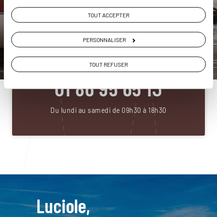
TOUT ACCEPTER
DEMANDER UN DEVIS
PERSONNALISER
ou
Construisez votre voyage avec un spécialiste
TOUT REFUSER
République Tchèque
01 86 95 65 13
Du lundi au samedi de 09h30 à 18h30
Luciole,