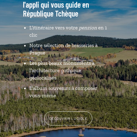
l'appli qui vous guide en
République Tchèque
L’itinéraire vers votre
penzion
en 1
clic
Notre sélection de brasseries à
Prague
Les plus beaux monuments à
l’architecture gothique
géolocalisés
L'album souvenirs à composer
vous-même
DÉCOUVRIR LUCIOLE