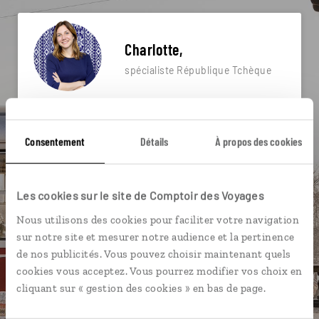
Charlotte,
spécialiste République Tchèque
Suivez vos envies et demandez conseils à nos
spécialistes
Consentement
Détails
À propos des cookies
Ils sauront organiser votre itinéraire au plus
près de vos envies et de la réalité du pays.
Les cookies sur le site de Comptoir des Voyages
Échangez en face à face ou depuis nos studios
connectés en agence, mais aussi par email ou
Nous utilisons des cookies pour faciliter votre navigation
téléphone.
sur notre site et mesurer notre audience et la pertinence
de nos publicités. Vous pouvez choisir maintenant quels
Vous gardez le même interlocuteur avant,
cookies vous acceptez. Vous pourrez modifier vos choix en
pendant et après votre voyage.
cliquant sur « gestion des cookies » en bas de page.