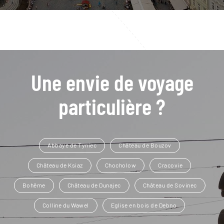
Une envie de voyage
particulière ?
Abbaye de Tyniec
Château de Bouzov
Château de Ksiaz
Chocholow
Cracovie
Bohême
Château de Dunajec
Château de Sovinec
Colline du Wawel
Eglise en bois de Debno