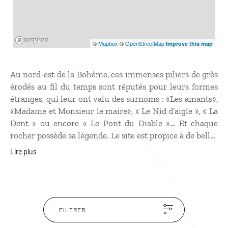
Mapbox
©
Mapbox
©
OpenStreetMap
Improve this map
Au nord-est de la Bohême, ces immenses piliers de grès
érodés au fil du temps sont réputés pour leurs formes
étranges, qui leur ont valu des surnoms : «Les amants»,
«Madame et Monsieur le maire», « Le Nid d’aigle », « La
Dent » ou encore « Le Pont du Diable »… Et chaque
rocher possède sa légende. Le site est propice à de belles
balades. L’une des plus intéressantes grimpe jusqu’aux
Lire plus
ruines du château de Strmen, un fort détruit par les
hussites au XVe siècle. À cet endroit, une terrasse
panoramique vous offre une vue splendide sur la
région.
FILTRER