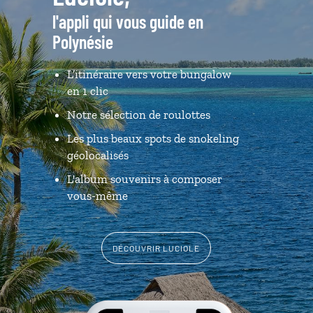
l'appli qui vous guide en
Polynésie
L’itinéraire vers votre bungalow
en 1 clic
Notre sélection de roulottes
Les plus beaux spots de snokeling
géolocalisés
L'album souvenirs à composer
vous-même
DÉCOUVRIR LUCIOLE