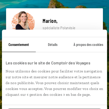
Marion,
spécialiste Polynésie
Suivez vos envies et demandez conseils à nos
Consentement
Détails
À propos des cookies
spécialistes
Ils sauront organiser votre itinéraire au plus
près de vos envies et de la réalité du pays.
Les cookies sur le site de Comptoir des Voyages
Échangez en face à face ou depuis nos studios
Nous utilisons des cookies pour faciliter votre navigation
connectés en agence, mais aussi par email ou
sur notre site et mesurer notre audience et la pertinence
téléphone.
de nos publicités. Vous pouvez choisir maintenant quels
cookies vous acceptez. Vous pourrez modifier vos choix en
Vous gardez le même interlocuteur avant,
cliquant sur « gestion des cookies » en bas de page.
pendant et après votre voyage.