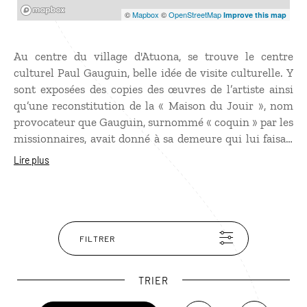
Mapbox
©
Mapbox
©
OpenStreetMap
Improve this map
Au centre du village d'Atuona, se trouve le centre
culturel Paul Gauguin, belle idée de visite culturelle. Y
sont exposées des copies des œuvres de l’artiste ainsi
qu’une reconstitution de la « Maison du Jouir », nom
provocateur que Gauguin, surnommé « coquin » par les
missionnaires, avait donné à sa demeure qui lui faisait
aussi office d’atelier. Cette grande case sur pilotis était
Lire plus
entourée de panneaux en bois représentant des nus
féminins aux formes naïves et primitives dont les
originaux sont conservés au musée d’Orsay à Paris.
FILTRER
TRIER