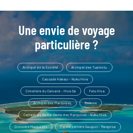
Une envie de voyage
particulière ?
Archipel de la Société
Archipel des Tuamotu
Cascade Hakaui - Nuku Hiva
Cimetière du Calvaire - Hiva Oa
Fatu Hiva
Archipel des Marquises
Baleine
Cathédrale Notre-Dame des Marquises - Nuku Hiva
Croisière Marquises
Ferme perlière Gauguin - Rangiroa