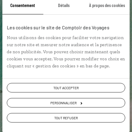
Consentement
Détails
À propos des cookies
Mahébourg
Marché de Mahébourg
Ouest mauricien
Bain Boeuf
Les cookies sur le site de Comptoir des Voyages
Nous utilisons des cookies pour faciliter votre navigation
sur notre site et mesurer notre audience et la pertinence
de nos publicités. Vous pouvez choisir maintenant quels
Cécile,
cookies vous acceptez. Vous pourrez modifier vos choix en
spécialiste Île Maurice
cliquant sur « gestion des cookies » en bas de page.
Suivez vos envies et demandez conseils à nos
spécialistes
TOUT ACCEPTER
Ils sauront organiser votre itinéraire au plus
PERSONNALISER
près de vos envies et de la réalité du pays.
Échangez en face à face ou depuis nos studios
TOUT REFUSER
connectés en agence, mais aussi par email ou
téléphone.