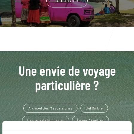
DÉCOUVRIR
Une envie de voyage
particulière ?
Archipel des Mascareignes
Bel Ombre
Cascade de Rochester
Île aux Aigrettes
Jardin de Pamplemousses
Domaine des Aubineaux