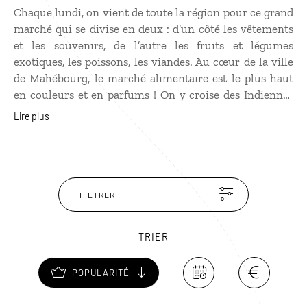
Chaque lundi, on vient de toute la région pour ce grand
marché qui se divise en deux : d’un côté les vêtements
et les souvenirs, de l’autre les fruits et légumes
exotiques, les poissons, les viandes. Au cœur de la ville
de Mahébourg, le marché alimentaire est le plus haut
en couleurs et en parfums ! On y croise des Indiennes
en saris et des femmes en tenues créoles qui viennent
Lire plus
acheter des pommes d’amour, des chouchous, des fruits
de la passion, des noix de coco, des piments, du
cotomili…
FILTRER
TRIER
POPULARITÉ