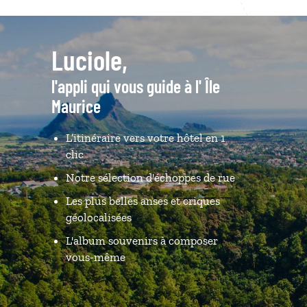
Luciole,
l'appli qui vous guide à l' Île
Maurice
L’itinéraire vers votre hôtel en 1
clic
Notre sélection d'échoppes de rue
Les plus belles anses et criques
géolocalisées
L'album souvenirs à composer
vous-même