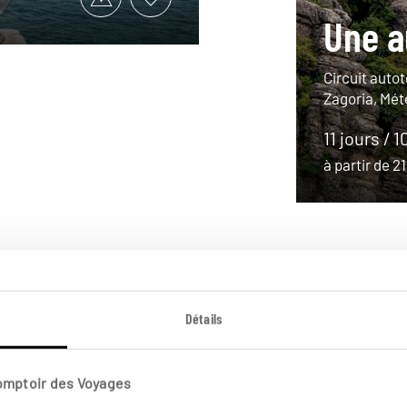
Une a
Circuit auto
Zagoria, Mét
11 jours / 1
à partir de 
Détails
Comptoir des Voyages