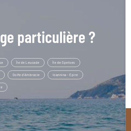
ge particulière ?
se
Île de Leucade
Île de Spetses
Golfe d'Ambracie
Ioannina - Epire
te