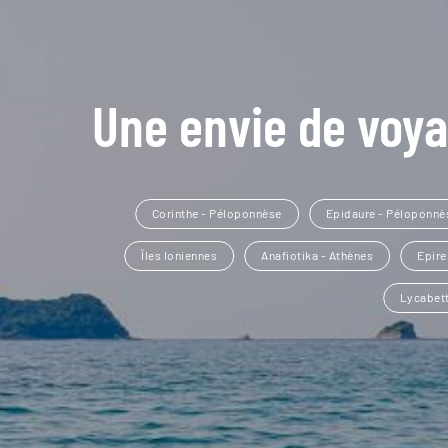
Une envie de voya
Corinthe - Péloponnèse
Epidaure - Péloponnè
Îles Ioniennes
Anafiotika - Athènes
Epire
Lycabet