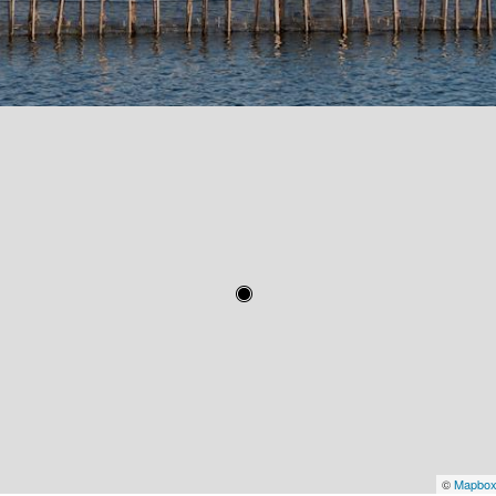
©
Mapbo