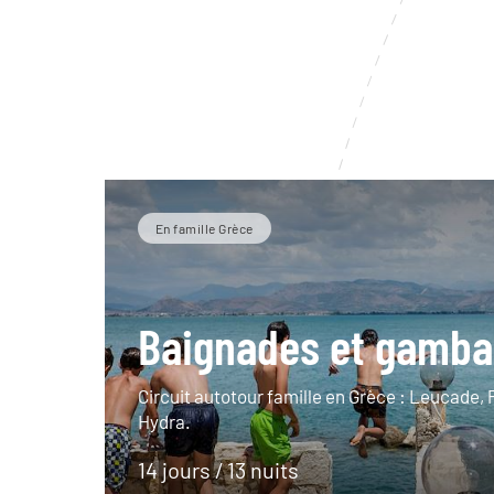
En famille Grèce
Baignades et gamb
Circuit autotour famille en Grèce : Leucade,
Hydra.
14 jours / 13 nuits