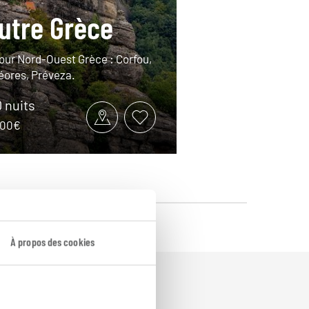
utre Grèce
tour Nord-Ouest Grèce : Corfou,
éores, Préveza.
0 nuits
2100€
À propos des cookies