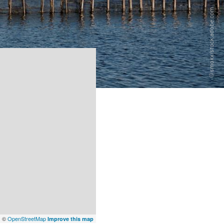
x
©
OpenStreetMap
Improve this map