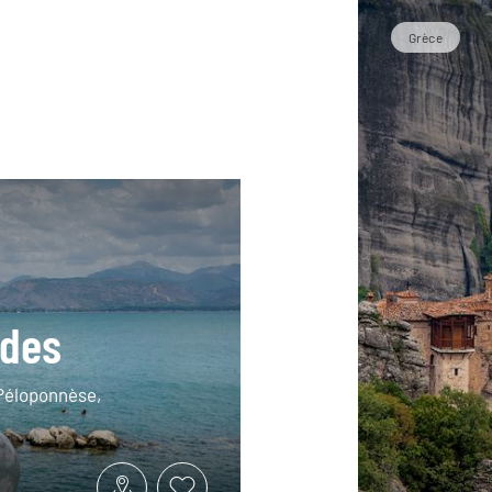
Grèce
ades
 Péloponnèse,