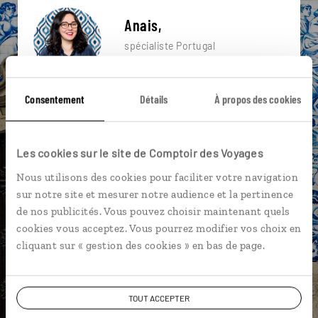
Anais,
spécialiste Portugal
Lire son interview
Suivez vos envies et demandez conseils à nos
Consentement
Détails
À propos des cookies
spécialistes
Ils sauront organiser votre itinéraire au plus
Les cookies sur le site de Comptoir des Voyages
près de vos envies et de la réalité du pays.
Nous utilisons des cookies pour faciliter votre navigation
Échangez en face à face ou depuis nos studios
sur notre site et mesurer notre audience et la pertinence
connectés en agence, mais aussi par email ou
de nos publicités. Vous pouvez choisir maintenant quels
téléphone.
cookies vous acceptez. Vous pourrez modifier vos choix en
Vous gardez le même interlocuteur avant,
cliquant sur « gestion des cookies » en bas de page.
pendant et après votre voyage.
TOUT ACCEPTER