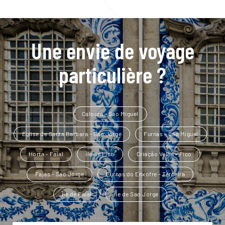
Une envie de voyage
particulière ?
Caloura - Sao Miguel
Église de Santa Barbara - Sao Jorge
Furnas - Sao Miguel
Horta - Faial
Île de Pico
Criação Velha - Pico
Fajas - Sao Jorge
Furnas do Enxofre - Terceira
Île de Faial
Île de Sao Jorge