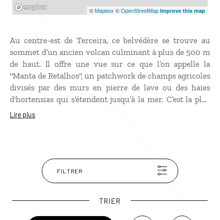
Mapbox
©
Mapbox
©
OpenStreetMap
Improve this map
Au centre-est de Terceira, ce belvédère se trouve au
sommet d’un ancien volcan culminant à plus de 500 m
de haut. Il offre une vue sur ce que l’on appelle la
"Manta de Retalhos", un patchwork de champs agricoles
divisés par des murs en pierre de lave ou des haies
d'hortensias qui s’étendent jusqu’à la mer. C’est la plus
grande zone de production laitière des Açores,
Lire plus
ponctuée de quelques dômes volcaniques. Un paysage
très instagrammable !
FILTRER
TRIER