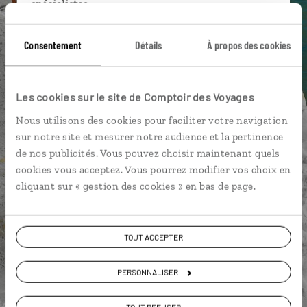
spécialistes
Ils sauront organiser votre itinéraire au plus
Consentement
Détails
À propos des cookies
près de vos envies et de la réalité du pays.
Échangez en face à face ou depuis nos studios
connectés en agence, mais aussi par email ou
Les cookies sur le site de Comptoir des Voyages
téléphone.
Nous utilisons des cookies pour faciliter votre navigation
Vous gardez le même interlocuteur avant,
sur notre site et mesurer notre audience et la pertinence
pendant et après votre voyage.
de nos publicités. Vous pouvez choisir maintenant quels
cookies vous acceptez. Vous pourrez modifier vos choix en
cliquant sur « gestion des cookies » en bas de page.
DEMANDER UN DEVIS
TOUT ACCEPTER
ou
Construisez votre voyage avec un spécialiste Italie
PERSONNALISER
01 85 08 22 97