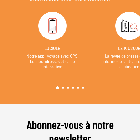
LUCIOLE
LE KIOSQU
Notre appli voyage avec GPS,
La revue de presse 
bonnes adresses et carte
informe de l’actualit
interactive
destination
Abonnez-vous à notre
newsletter