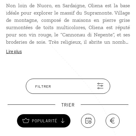
Non loin de Nuoro, en Sardaigne, Oliena est la base
idéale pour explorer le massif du Supramonte. Village
de montagne, composé de maisons en pierre grise
surmontées de toits multicolores, Oliena est réputé
pour son vin rouge, le “Cannonau di Nepente“, et ses
broderies de soie. Très religieux, il abrite un nombre
impressionnant d’églises et de chapelles dont certaines
Lire plus
méritent la visite comme la Chiesa Santa Maria, au
cœur du village, et la Chiesa di San Lussorio. De
nombreuses randonnées partent d’Oliena dont la
fameuse “Scala ‘e Pradu“ qui porte au sommet du
Monte Maccione avec des vues fantastiques sur le
FILTRER
Supramonte.
TRIER
POPULARITÉ