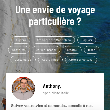
Une envie de voyage
particulière ?
Alghero
Archipel de la Maddalena
Cagliari
Costa Rei
Golfo di Orosei
Arbatax
Bosa
Castelsardo
Costa Verde
Grotta di Nettuno
Anthony,
spécialiste Italie
Suivez vos envies et demandez conseils à nos