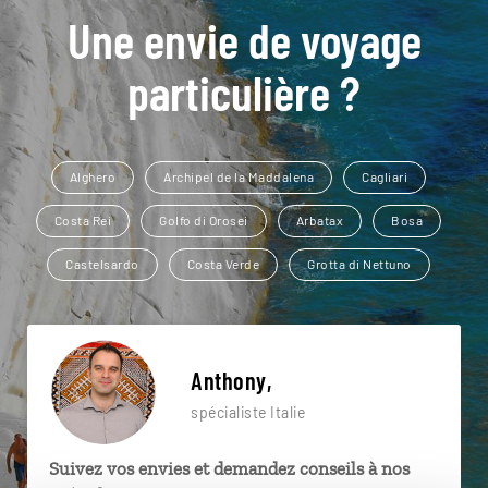
Une envie de voyage
particulière ?
Alghero
Archipel de la Maddalena
Cagliari
Costa Rei
Golfo di Orosei
Arbatax
Bosa
Castelsardo
Costa Verde
Grotta di Nettuno
Anthony,
spécialiste Italie
Suivez vos envies et demandez conseils à nos