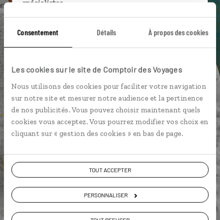
spécialistes
Ils sauront organiser votre itinéraire au plus
Consentement
Détails
À propos des cookies
près de vos envies et de la réalité du pays.
Échangez en face à face ou depuis nos studios
connectés en agence, mais aussi par email ou
Les cookies sur le site de Comptoir des Voyages
téléphone.
Nous utilisons des cookies pour faciliter votre navigation
Vous gardez le même interlocuteur avant,
sur notre site et mesurer notre audience et la pertinence
pendant et après votre voyage.
de nos publicités. Vous pouvez choisir maintenant quels
cookies vous acceptez. Vous pourrez modifier vos choix en
cliquant sur « gestion des cookies » en bas de page.
DEMANDER UN DEVIS
TOUT ACCEPTER
ou
Construisez votre voyage avec un spécialiste Italie
PERSONNALISER
01 85 08 22 97