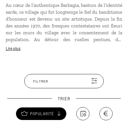
Au cœur de l’authentique Barbagia, bastion de l’identité
sarde, ce village qui fut longtemps le fief du banditisme
d’honneur est devenu un site artistique. Depuis la fin
des années 1970, des fresques contestataires ont fleuri
sur les murs du village avec le consentement de la
population. Au détour des ruelles pentues, des
peintures, sur des thèmes aussi variés que la lutte
Lire plus
antifasciste, le 11 septembre 2001 ou encore la
répression de la place Tian'anmen en Chine, attirent le
regard.
FILTRER
TRIER
POPULARITÉ