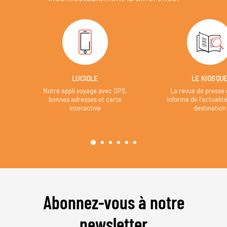
LUCIOLE
LE KIOSQU
Notre appli voyage avec GPS,
La revue de presse 
bonnes adresses et carte
informe de l’actualit
interactive
destination
Abonnez-vous à notre
newsletter