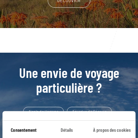
DÉCOUVRIR
Une envie de voyage
particulière ?
Alcala de Henares
Aqueduc de Ségovie
Arenas de San Pedro
Castilla La Mancha
Consentement
Détails
À propos des cookies
Castillo de Coca
Madrid
Palais Royal de Madrid