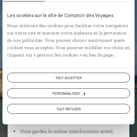
La Giralda
Palais de l'Alcazar
Seville
Les cookies sur le site de Comptoir des Voyages
Nous utilisons des cookies pour faciliter votre navigation
sur notre site et mesurer notre audience et la pertinence
de nos publicités. Vous pouvez choisir maintenant quels
Sanae,
cookies vous acceptez. Vous pourrez modifier vos choix en
spécialiste Espagne
cliquant sur « gestion des cookies » en bas de page.
Suivez vos envies et demandez conseils à nos
spécialistes
TOUT ACCEPTER
Ils sauront organiser votre itinéraire au plus
PERSONNALISER
près de vos envies et de la réalité du pays.
Échangez en face à face ou depuis nos studios
TOUT REFUSER
connectés en agence, mais aussi par email ou
téléphone.
Vous gardez le même interlocuteur avant,