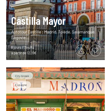
Castilla Mayor
Autotour Castille : Madrid, Tolède, Salamanque,
Ségovie...
8 jours / 7 nuits
à partir de 1220€
City break
Espagne