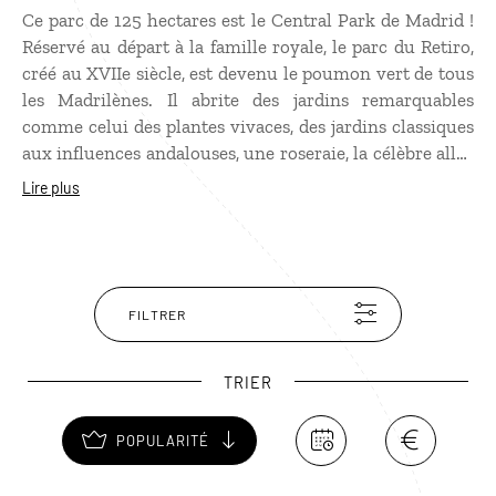
Ce parc de 125 hectares est le Central Park de Madrid !
Réservé au départ à la famille royale, le parc du Retiro,
créé au XVIIe siècle, est devenu le poumon vert de tous
les Madrilènes. Il abrite des jardins remarquables
comme celui des plantes vivaces, des jardins classiques
aux influences andalouses, une roseraie, la célèbre allée
bordée de statues mais aussi le Grand Bassin où l’on
Lire plus
peut faire de la barque, sans oublier les différents palais,
dont le magnifique palais de Cristal. Cet
impressionnant bâtiment en fer et en verre accueille
les expositions temporaires du musée de la Reina Sofia.
FILTRER
TRIER
POPULARITÉ