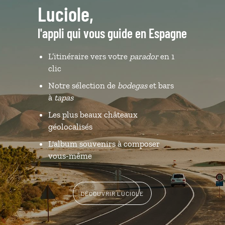
Luciole,
l'appli qui vous guide en Espagne
L’itinéraire vers votre
parador
en 1
clic
Notre sélection de
bodegas
et bars
à
tapas
Les plus beaux châteaux
géolocalisés
L'album souvenirs à composer
vous-même
DÉCOUVRIR LUCIOLE