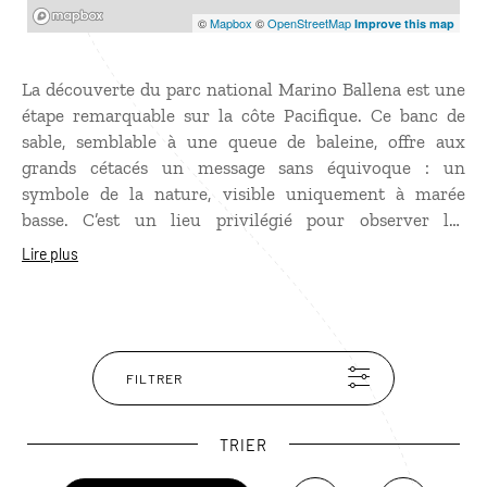
Mapbox
©
Mapbox
©
OpenStreetMap
Improve this map
La découverte du parc national Marino Ballena est une
étape remarquable sur la côte Pacifique. Ce banc de
sable, semblable à une queue de baleine, offre aux
grands cétacés un message sans équivoque : un
symbole de la nature, visible uniquement à marée
basse. C’est un lieu privilégié pour observer les
migrations successives des baleines à bosse, en quête
Lire plus
d’un refuge intime au moment de leur reproduction,
entre juillet et octobre. En dehors de ces majestueux
animaux, des orques, des raies manta et plusieurs
espèces de dauphins participent à ce ballet naturel
saisissant. Sur les plages de la réserve, vous apercevrez
FILTRER
certainement quelques ibis, frégates, pélicans et
iguanes venus s’épanouir dans ce véritable havre de
TRIER
paix. Le village d’Uvita est le point de départ idéal pour
réaliser des excursions en bateau et s’adonner à de