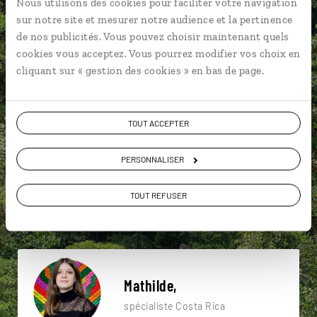
Nous utilisons des cookies pour faciliter votre navigation
sur notre site et mesurer notre audience et la pertinence
Une envie de voyage
de nos publicités. Vous pouvez choisir maintenant quels
cookies vous acceptez. Vous pourrez modifier vos choix en
particulière ?
cliquant sur « gestion des cookies » en bas de page.
TOUT ACCEPTER
4x4
Cartago
Côte pacifique sud
Amérique centrale
Côte caraïbe
Dominical
PERSONNALISER
Alajuela
Bijagua
Côte pacifique
TOUT REFUSER
Amérique centrale
Mathilde,
spécialiste Costa Rica