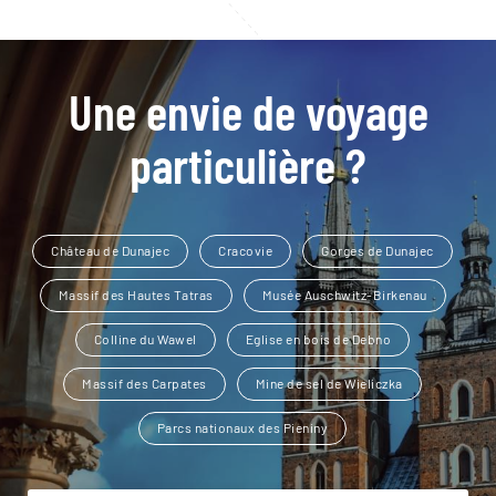
Une envie de voyage
particulière ?
Château de Dunajec
Cracovie
Gorges de Dunajec
Massif des Hautes Tatras
Musée Auschwitz-Birkenau
Colline du Wawel
Eglise en bois de Debno
Massif des Carpates
Mine de sel de Wieliczka
Parcs nationaux des Pieniny