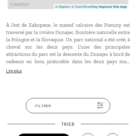
Mapbox
©
Mapbox
©
OpenStreetMap
Improve this map
À l’est de Zakopane, le massif calcaire des Pieniny est
traversé par la rivière Dunajec, frontière naturelle entre
la Pologne et la Slovaquie. Un parc national a été créé, à
cheval sur les deux pays. L’une des principales
attractions du parc est la descente du Dunajec à bord de
radeaux en bois, praticable dans les deux pays mais
avec un itinéraire plus intéressant du côté polonais.
Lire plus
Très boisé, le parc de Pieniny laisse place à des
formations géologiques étonnantes en prenant de
l’altitude. Une des randonnées les plus prisées consiste
à grimper au sommet des Tszy Korony, à presque 1000
m, pour une vue à couper le souffle sur la Slovaquie.
FILTRER
TRIER