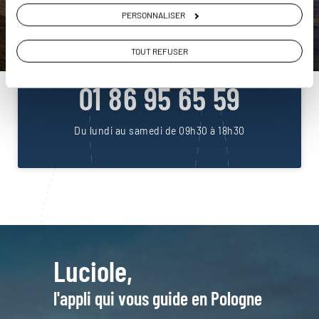
DEMANDER UN DEVIS
PERSONNALISER
ou
TOUT REFUSER
Construisez votre voyage avec un spécialiste Pologne
01 86 95 65 59
Du lundi au samedi de 09h30 à 18h30
Luciole,
l'appli qui vous guide en Pologne