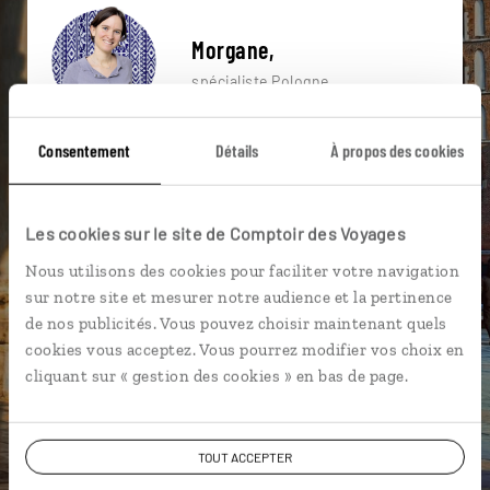
Morgane,
spécialiste Pologne
Suivez vos envies et demandez conseils à nos
Consentement
Détails
À propos des cookies
spécialistes
Ils sauront organiser votre itinéraire au plus
Les cookies sur le site de Comptoir des Voyages
près de vos envies et de la réalité du pays.
Nous utilisons des cookies pour faciliter votre navigation
Échangez en face à face ou depuis nos studios
sur notre site et mesurer notre audience et la pertinence
connectés en agence, mais aussi par email ou
de nos publicités. Vous pouvez choisir maintenant quels
téléphone.
cookies vous acceptez. Vous pourrez modifier vos choix en
Vous gardez le même interlocuteur avant,
cliquant sur « gestion des cookies » en bas de page.
pendant et après votre voyage.
TOUT ACCEPTER