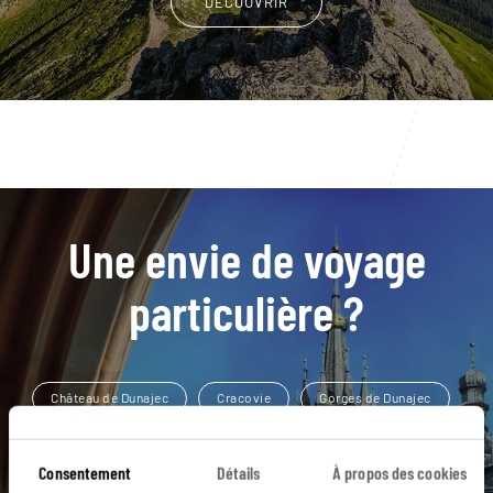
DÉCOUVRIR
Une envie de voyage
particulière ?
Château de Dunajec
Cracovie
Gorges de Dunajec
Massif des Hautes Tatras
Musée Auschwitz-Birkenau
Consentement
Détails
À propos des cookies
Abbaye de Tyniec
Château de Bouzov