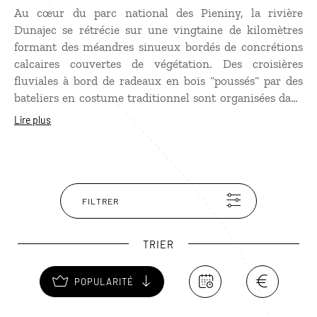
Au cœur du parc national des Pieniny, la rivière
Dunajec se rétrécie sur une vingtaine de kilomètres
formant des méandres sinueux bordés de concrétions
calcaires couvertes de végétation. Des croisières
fluviales à bord de radeaux en bois “poussés“ par des
bateliers en costume traditionnel sont organisées dans
les gorges entre avril et octobre. Outre la beauté des
Lire plus
paysages et le charme des petits villages posés au bord
de l’eau, l’originalité de la descente réside dans le fait
que la rivière Dunajec sépare la Pologne de la Slovaquie
qui se trouve sur la rive droite.
FILTRER
TRIER
POPULARITÉ