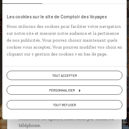
Château de Ksiaz
Chocholow
Les cookies sur le site de Comptoir des Voyages
Eglise en bois de Debno
Nous utilisons des cookies pour faciliter votre navigation
sur notre site et mesurer notre audience et la pertinence
de nos publicités. Vous pouvez choisir maintenant quels
cookies vous acceptez. Vous pourrez modifier vos choix en
Julien,
cliquant sur « gestion des cookies » en bas de page.
spécialiste Pologne
Suivez vos envies et demandez conseils à nos
TOUT ACCEPTER
spécialistes
PERSONNALISER
Ils sauront organiser votre itinéraire au plus
près de vos envies et de la réalité du pays.
TOUT REFUSER
Échangez en face à face ou depuis nos studios
connectés en agence, mais aussi par email ou
téléphone.