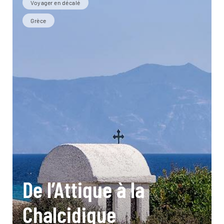
Voyager en décalé
Grèce
De l’Attique à la
Chalcidique