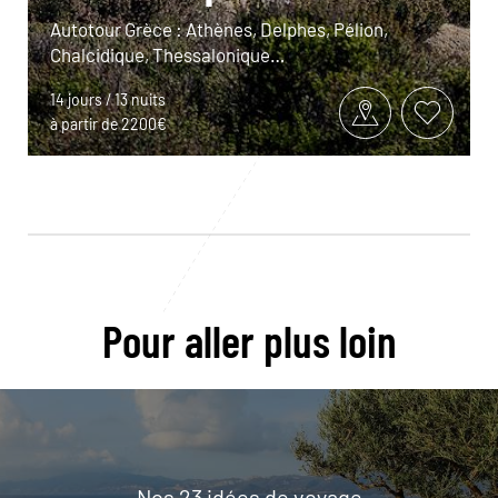
Autotour Grèce : Athènes, Delphes, Pélion,
Chalcidique, Thessalonique…
14 jours / 13 nuits
à partir de 2200€
Pour aller plus loin
Nos 23 idées de voyage