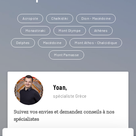
Acropole
Chalkidiki
Dion - Macédoine
Monastiraki
Mont Olympe
Athènes
Delphes
Macédoine
Mont Athos - Chalcidique
Mont Parnasse
Yoan,
spécialiste Grèce
Suivez vos envies et demandez conseils à nos
spécialistes
Ils sauront organiser votre itinéraire au plus