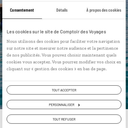
près de vos envies et de la réalité du pays.
Consentement
Détails
À propos des cookies
Échangez en face à face ou depuis nos studios
connectés en agence, mais aussi par email ou
téléphone.
Les cookies sur le site de Comptoir des Voyages
Vous gardez le même interlocuteur avant,
Nous utilisons des cookies pour faciliter votre navigation
pendant et après votre voyage.
sur notre site et mesurer notre audience et la pertinence
de nos publicités. Vous pouvez choisir maintenant quels
cookies vous acceptez. Vous pourrez modifier vos choix en
cliquant sur « gestion des cookies » en bas de page.
DEMANDER UN DEVIS
ou
TOUT ACCEPTER
Construisez votre voyage avec un spécialiste Grèce
01 85 08 22 94
PERSONNALISER
TOUT REFUSER
Du lundi au samedi de 09h30 à 18h30