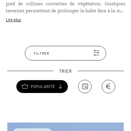
pied de collines couvertes de végétation. Quelques
tavernes permettent de prolonger la halte face à la mer
Égée. Au large se dessinent les reliefs de l’Eubée et, plus
Lire plus
au nord, de Skiathos. Mikro constitue une agréable
étape pour découvrir cette partie plus sauvage de la
péninsule.
FILTRER
TRIER
POPULARITÉ