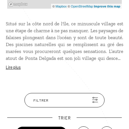
Mapbox
©
Mapbox
©
OpenStreetMap
Improve this map
Situé sur la côte nord de l'île, ce minuscule village est
une étape de charme à ne pas manquer. Les paysages de
falaises plongeant dans l’océan y sont de toute beauté.
Des piscines naturelles qui se remplissent au gré des
marées vous procureront quelques sensations. L’autre
atout de Ponta Delgada est son joli village qui descend
jusqu’à la mer avec une ravissante chapelle, la
Lire plus
“Capelinha“, et une église dédié au “Bom Jesus“. Chaque
premier week-end de septembre, l’un des plus anciens
pèlerinages de l’île a lieu dans cette église.
FILTRER
TRIER