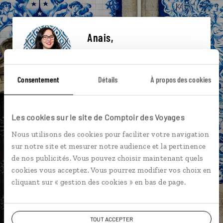
Anais,
spécialiste Portugal
Lire son interview
Consentement
Détails
À propos des cookies
Suivez vos envies et demandez conseils à nos
spécialistes
Les cookies sur le site de Comptoir des Voyages
Ils sauront organiser votre itinéraire au plus
près de vos envies et de la réalité du pays.
Nous utilisons des cookies pour faciliter votre navigation
sur notre site et mesurer notre audience et la pertinence
Échangez en face à face ou depuis nos studios
de nos publicités. Vous pouvez choisir maintenant quels
connectés en agence, mais aussi par email ou
cookies vous acceptez. Vous pourrez modifier vos choix en
téléphone.
cliquant sur « gestion des cookies » en bas de page.
Vous gardez le même interlocuteur avant,
pendant et après votre voyage.
TOUT ACCEPTER