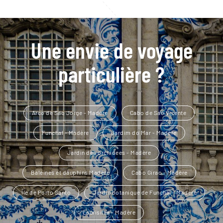
Une envie de voyage
particulière ?
Arco de Sao Jorge - Madère
Cabo de Sao Vicente
Funchal - Madère
Jardim do Mar - Madère
Jardin des orchidees - Madère
Baleines et dauphins Madère
Cabo Girao - Madère
Île de Porto Santo
Jardin botanique de Funchal - Madère
Laurisilva - Madère