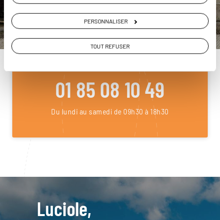
PERSONNALISER
DEMANDER UN DEVIS
TOUT REFUSER
ou
Construisez votre voyage avec un spécialiste Portugal
01 85 08 10 49
Du lundi au samedi de 09h30 à 18h30
Luciole,