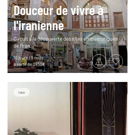
Douceur de vivre à
l'iranienne
Circuit à la découverte des sites emblématiques
de l’Iran.
10 jours / 9 nuits
à partir de 2450€
Iran