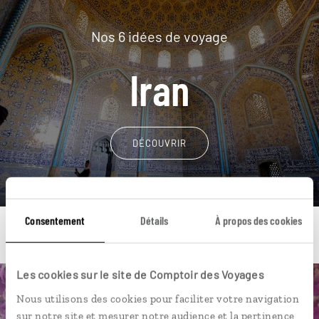
Nos 6 idées de voyage
Iran
DÉCOUVRIR
Consentement
Détails
À propos des cookies
Les cookies sur le site de Comptoir des Voyages
Une envie de voyage
Nous utilisons des cookies pour faciliter votre navigation
sur notre site et mesurer notre audience et la pertinence