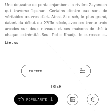
Une douzaine de ponts enjambent la rivière Zayandeh
qui traverse Ispahan. Certains d’entre eux sont de
véritables œuvres d’art. Ainsi, Si-o-seh, le plus grand,
datant du début du XVIIe siècle, avec ses trente-trois
arcades sur deux niveaux et ses maisons de thé à
chaque extrémité. Seul Pol-e Khadju le surpasse en
beauté : vingt-quatre arches seulement mais une
Lire plus
merveille d’harmonie. Les ponts et les berges sont des
lieux de promenade très prisés des habitants d’Ispahan,
qui viennent profiter de la fraîcheur de l’eau.
FILTRER
TRIER
POPULARITÉ