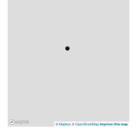
Mapbox
©
Mapbox
©
OpenStreetMap
Improve this map