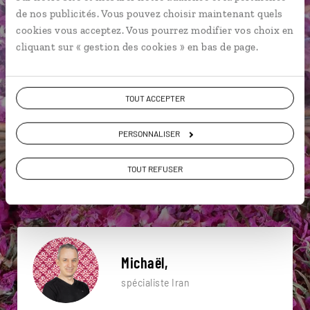
particulière ?
de nos publicités. Vous pouvez choisir maintenant quels
cookies vous acceptez. Vous pourrez modifier vos choix en
cliquant sur « gestion des cookies » en bas de page.
Abyaneh
Bagh-E-Narenjestan
TOUT ACCEPTER
Bazar royal d’Ispahan
Bâgh-e-Dôlat-âbâd
Bazar de Kashan
Bazar-e Vakil
Bazar
PERSONNALISER
Caravansérail
Grand bazar de Téhéran
TOUT REFUSER
Bâgh-e-Dôlat-âbâd
Michaël,
spécialiste Iran