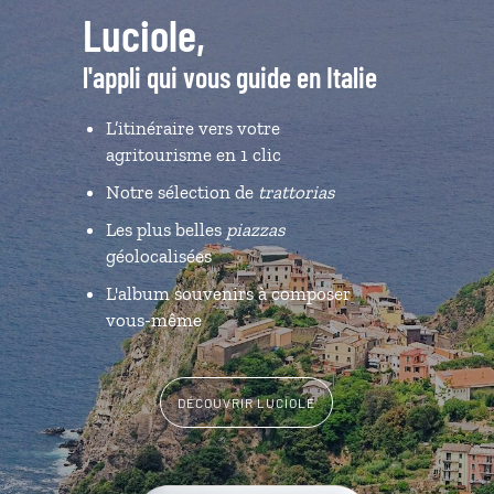
Luciole,
l'appli qui vous guide en Italie
L’itinéraire vers votre
agritourisme en 1 clic
Notre sélection de
trattorias
Les plus belles
piazzas
géolocalisées
L'album souvenirs à composer
vous-même
DÉCOUVRIR LUCIOLE