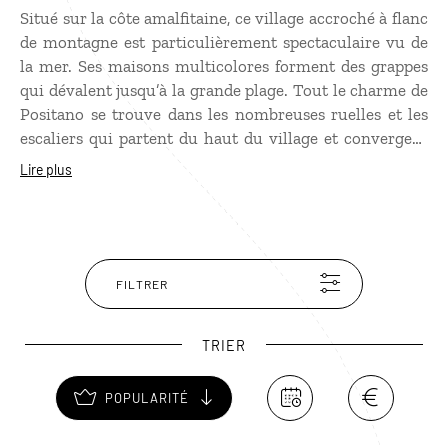
Situé sur la côte amalfitaine, ce village accroché à flanc
de montagne est particulièrement spectaculaire vu de
la mer. Ses maisons multicolores forment des grappes
qui dévalent jusqu’à la grande plage. Tout le charme de
Positano se trouve dans les nombreuses ruelles et les
escaliers qui partent du haut du village et convergent
vers le front de mer. À voir : Santa Maria Assunta, belle
Lire plus
église aux sculptures des XIIIe et XVIe siècles. Les
amateurs d’artisanat, notamment de sandales, en
profiteront pour se faire faire une paire sur mesure en
quelques heures.
FILTRER
TRIER
POPULARITÉ