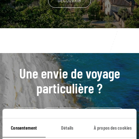
DÉCOUVRIR
Une envie de voyage
particulière ?
Campanie
Golfe de Naples
Mer Méditerranée
Naples
Positano
Amalfi
Capri
Consentement
Détails
À propos des cookies
Golfe de Salerne
Mer Tyrrhénienne