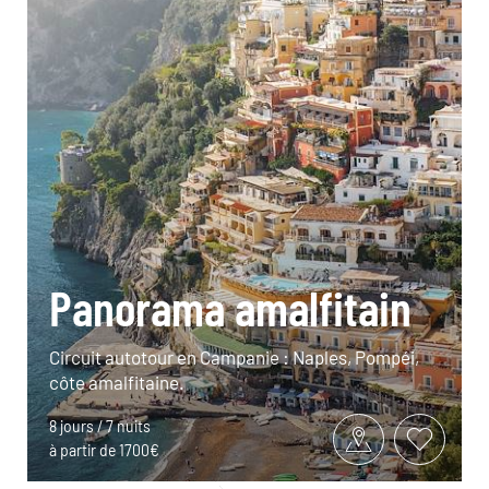
Panorama amalfitain
Circuit autotour en Campanie : Naples, Pompéi,
côte amalfitaine.
8 jours / 7 nuits
à partir de 1700€