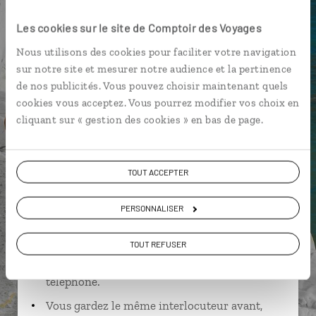
Palazzo Reale de Naples
Les cookies sur le site de Comptoir des Voyages
Nous utilisons des cookies pour faciliter votre navigation
sur notre site et mesurer notre audience et la pertinence
de nos publicités. Vous pouvez choisir maintenant quels
Ella,
cookies vous acceptez. Vous pourrez modifier vos choix en
spécialiste Italie
cliquant sur « gestion des cookies » en bas de page.
Lire son interview
Suivez vos envies et demandez conseils à nos
TOUT ACCEPTER
spécialistes
Ils sauront organiser votre itinéraire au plus
PERSONNALISER
près de vos envies et de la réalité du pays.
TOUT REFUSER
Échangez en face à face ou depuis nos studios
connectés en agence, mais aussi par email ou
téléphone.
Vous gardez le même interlocuteur avant,