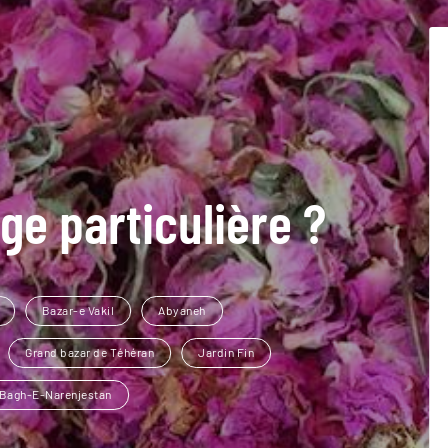
ge particulière ?
Bazar-e Vakil
Abyaneh
Grand bazar de Téhéran
Jardin Fin
Bagh-E-Narenjestan