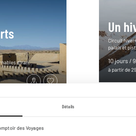
Un hi
rts
Circuit hive
palais et pis
10 jours / 
rnables d’Iran.
à partir de 
Détails
Comptoir des Voyages