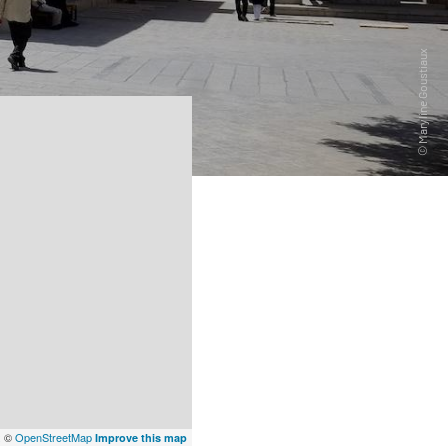
x
©
OpenStreetMap
Improve this map