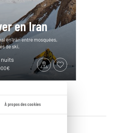
ver en Iran
rnal en Iran entre mosquées,
tes de ski.
9 nuits
2900€
À propos des cookies