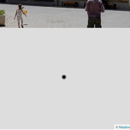
©
Mapbo