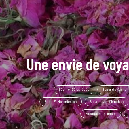
Une envie de voya
Bâgh-e-Dôlat-âbâd
Bazar de Kashan
Bagh-E-Narenjestan
Bazar royal d’Ispahan
Mosquée de l’Imam