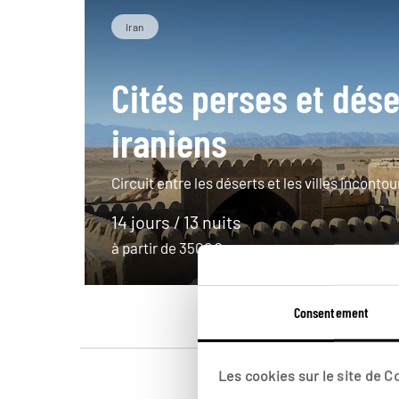
Iran
Cités perses et dése
iraniens
Circuit entre les déserts et les villes incontou
14 jours / 13 nuits
à partir de 3500€
Consentement
Les cookies sur le site de 