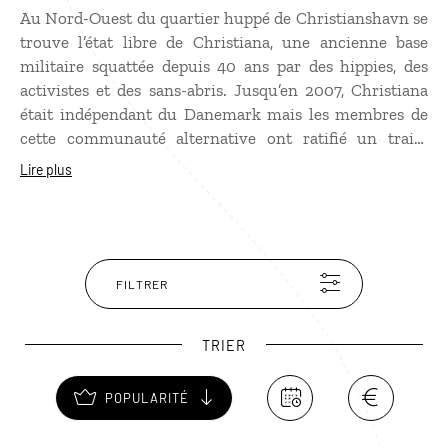
Au Nord-Ouest du quartier huppé de Christianshavn se
trouve l’état libre de Christiana, une ancienne base
militaire squattée depuis 40 ans par des hippies, des
activistes et des sans-abris. Jusqu’en 2007, Christiana
était indépendant du Danemark mais les membres de
cette communauté alternative ont ratifié un traité
prévoyant la cession progressive de leur territoire au
Lire plus
gouvernement. Vous pourrez vous baladez dans les
restes de ce village utopiste, dont les murs sont
couverts de graffitis. Christiana possède des bars
sympathiques et une ambiance d’un autre temps, tout
droit sortie des années 1970.
FILTRER
TRIER
POPULARITÉ