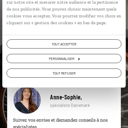
sur notre site et mesurer notre audience et la pertinence
particulière ?
de nos publicités. Vous pouvez choisir maintenant quels
cookies vous acceptez. Vous pourrez modifier vos choix en
cliquant sur « gestion des cookies » en bas de page.
Aarhus
Billund
Château de Kronborg
Canal de Nyhavn
Den Gamle By
Fionie
TOUT ACCEPTER
Amalienborg
Borgholm
Copenhague
PERSONNALISER
Amalienborg
TOUT REFUSER
Anne-Sophie,
spécialiste Danemark
Suivez vos envies et demandez conseils à nos
spécialistes