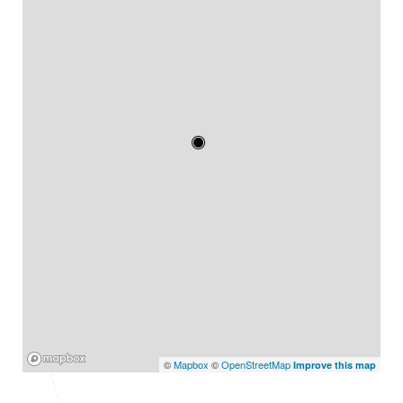
Mapbox
©
Mapbox
©
OpenStreetMap
Improve this map