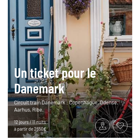
Un ticket pour le
Danemark
Circuit train Danemark : Copenhague, Odense,
Aarhus, Ribe.
12 jours / 11 nuits
à partir de 2650€