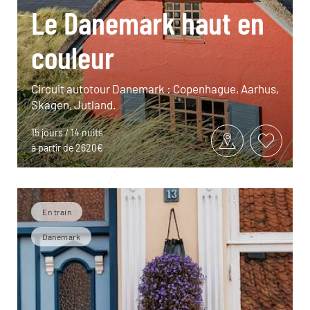
Le Danemark haut en
couleur
Circuit autotour Danemark : Copenhague, Aarhus,
Skagen, Jutland.
15 jours / 14 nuits
à partir de 2620€
En train
Danemark