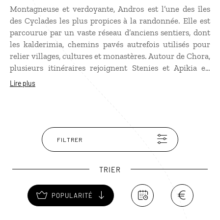
Montagneuse et verdoyante, Andros est l’une des îles
des Cyclades les plus propices à la randonnée. Elle est
parcourue par un vaste réseau d’anciens sentiers, dont
les kalderimia, chemins pavés autrefois utilisés pour
relier villages, cultures et monastères. Autour de Chora,
plusieurs itinéraires rejoignent Stenies et Apikia en
traversant vallées, sources et paysages de terrasses
Lire plus
soutenues par les murets de pierre caractéristiques de
l’île. Plus au nord, les chemins s’enfoncent dans des
paysages plus sauvages et permettent notamment de
gagner le monastère d’Agios Nikolaos et la plage isolée
d’Achla. Une autre façon de découvrir Andros, loin de
FILTRER
son littoral.
TRIER
POPULARITÉ