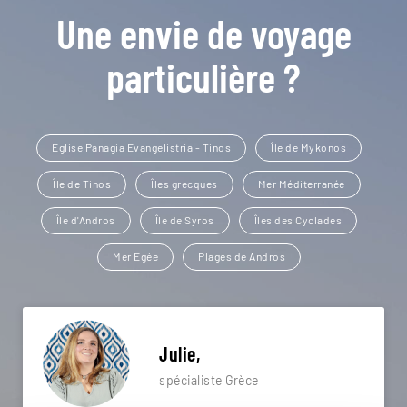
Une envie de voyage
particulière ?
Eglise Panagia Evangelistria - Tinos
Île de Mykonos
Île de Tinos
Îles grecques
Mer Méditerranée
Île d'Andros
Île de Syros
Îles des Cyclades
Mer Egée
Plages de Andros
Julie,
spécialiste Grèce