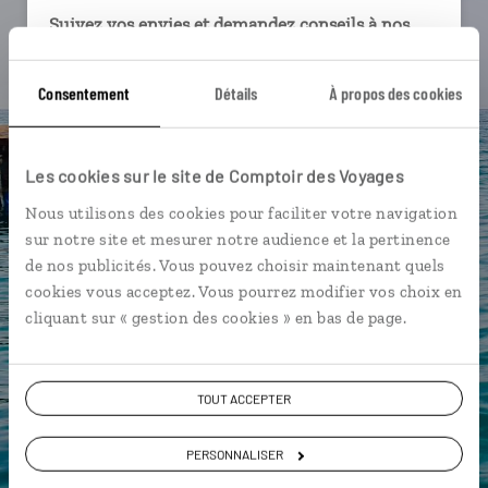
Suivez vos envies et demandez conseils à nos
spécialistes
Consentement
Détails
À propos des cookies
Ils sauront organiser votre itinéraire au plus
près de vos envies et de la réalité du pays.
Échangez en face à face ou depuis nos studios
Les cookies sur le site de Comptoir des Voyages
connectés en agence, mais aussi par email ou
téléphone.
Nous utilisons des cookies pour faciliter votre navigation
sur notre site et mesurer notre audience et la pertinence
Vous gardez le même interlocuteur avant,
de nos publicités. Vous pouvez choisir maintenant quels
pendant et après votre voyage.
cookies vous acceptez. Vous pourrez modifier vos choix en
cliquant sur « gestion des cookies » en bas de page.
DEMANDER UN DEVIS
TOUT ACCEPTER
ou
PERSONNALISER
Construisez votre voyage avec un spécialiste Grèce