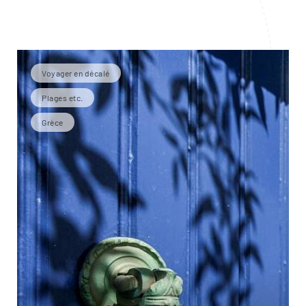
Voyager en décalé
Plages etc.
Grèce