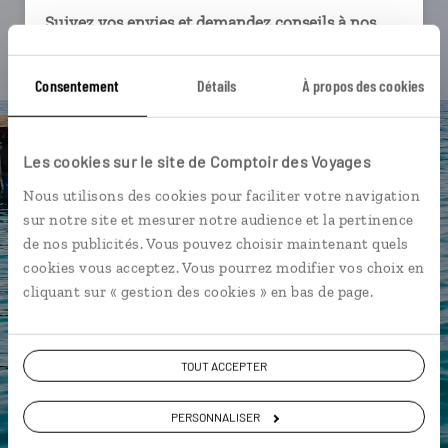
Suivez vos envies et demandez conseils à nos
spécialistes
Consentement
Détails
À propos des cookies
Ils sauront organiser votre itinéraire au plus
près de vos envies et de la réalité du pays.
Échangez en face à face ou depuis nos studios
Les cookies sur le site de Comptoir des Voyages
connectés en agence, mais aussi par email ou
téléphone.
Nous utilisons des cookies pour faciliter votre navigation
sur notre site et mesurer notre audience et la pertinence
Vous gardez le même interlocuteur avant,
de nos publicités. Vous pouvez choisir maintenant quels
pendant et après votre voyage.
cookies vous acceptez. Vous pourrez modifier vos choix en
cliquant sur « gestion des cookies » en bas de page.
DEMANDER UN DEVIS
TOUT ACCEPTER
ou
PERSONNALISER
Construisez votre voyage avec un spécialiste Grèce