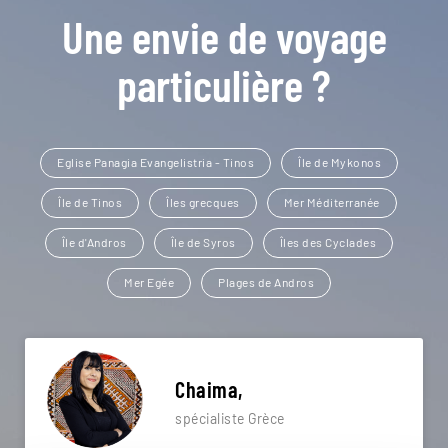
Une envie de voyage
particulière ?
Eglise Panagia Evangelistria - Tinos
Île de Mykonos
Île de Tinos
Îles grecques
Mer Méditerranée
Île d'Andros
Île de Syros
Îles des Cyclades
Mer Egée
Plages de Andros
Chaima,
spécialiste Grèce