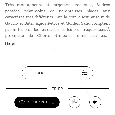
Très montagneuse et largement rocheuse, Andros
possède néanmoins de nombreuses plages aux
caractères très différents. Sur la côte ouest, autour de
Gavrio et Batsi, Agios Petros et Golden Sand comptent
parmi les plus faciles d’accès et les plus fréquentées. À
proximité de Chora, Nimborio offre des eaux
généralement calmes et peu profondes. Les amateurs
Lire plus
de paysages plus sauvages préféreront Achla, au nord-
est, installée à l’embouchure d’une rivière dans un
environnement verdoyant, ou encore Grias Pidima,
près d’Ormos Korthiou, reconnaissable à son étroit
piton rocheux dressé dans la mer.
FILTRER
TRIER
POPULARITÉ