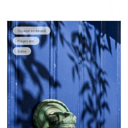
Voyager en décalé
Plages etc.
Grèce