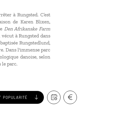
êter à Rungsted. C’est
maison de Karen Blixen,
ue
Den Afrikanske Farm
n vécut à Rungsted dans
, baptisée Rungstedlund,
ure. Dans l'immense parc
hologique danoise, selon
 le parc.
POPULARITÉ