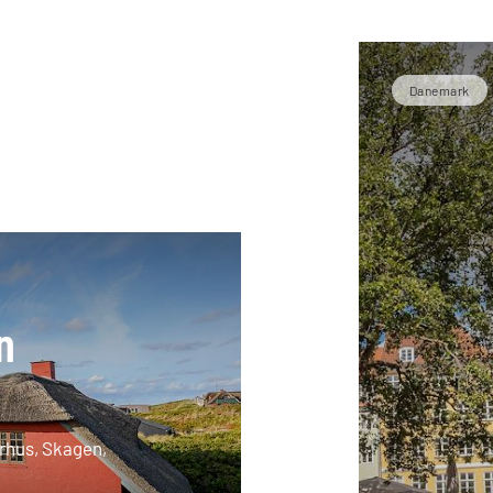
Danemark
n
rhus, Skagen,