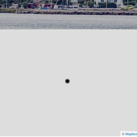
©
Mapbo