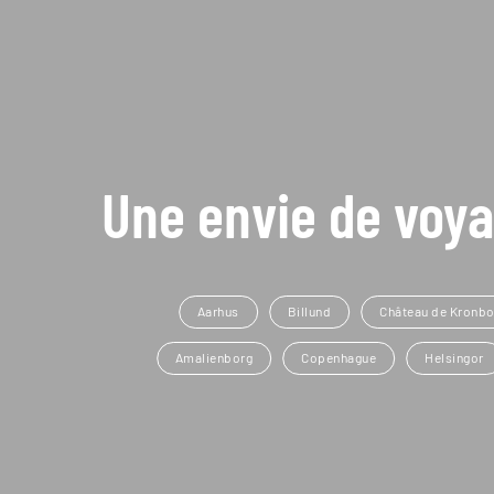
Une envie de voya
Aarhus
Billund
Château de Kronbo
Amalienborg
Copenhague
Helsingor