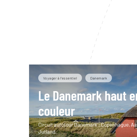
Voyager à l’essentiel
Danemark
Le Danemark haut e
couleur
Circuit autotour Danemark : Copenhague, Aa
Jutland.