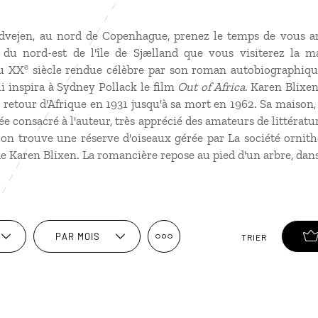
dvejen, au nord de Copenhague, prenez le temps de vous arr
e du nord-est de l'île de Sjælland que vous visiterez la 
e
du XX
siècle rendue célèbre par son roman autobiographiq
ui inspira à Sydney Pollack le film
Out of Africa
. Karen Blixe
n retour d'Afrique en 1931 jusqu'à sa mort en 1962. Sa maison
e consacré à l'auteur, très apprécié des amateurs de littérat
 on trouve une réserve d'oiseaux gérée par La société ornit
de Karen Blixen. La romancière repose au pied d'un arbre, dans
PAR MOIS
TRIER