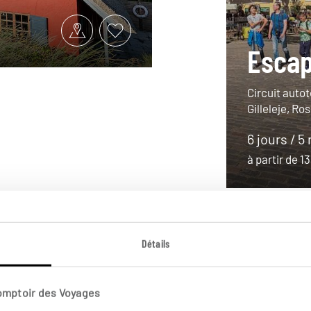
Escap
Circuit aut
Gilleleje, Ros
6 jours / 5
à partir de 
Détails
Comptoir des Voyages