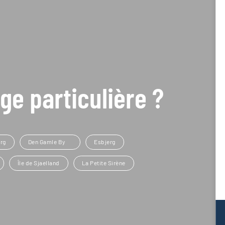
ge particulière ?
rg
Den Gamle By
Esbjerg
Île de Sjaelland
La Petite Sirène