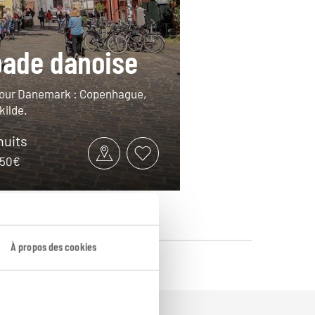
ade danoise
otour Danemark : Copenhague,
kilde.
 nuits
1350€
À propos des cookies