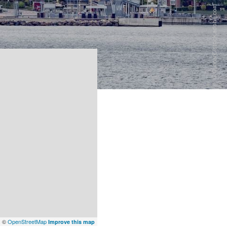
x
©
OpenStreetMap
Improve this map