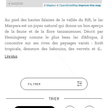
Mapbox
©
Mapbox
©
OpenStreetMap
Improve this map
Au pied des hautes falaises de la vallée du Rift, le lac
Manyara est un joyau naturel qui donne un bon aperçu
de la faune et de la flore tanzaniennes. Décrit par
Hemingway comme le plus beau lac d’Afrique, il
concentre sur ses rives des paysages variés : forêt
tropicale, demeure des babouins, des vervets et des
singes bleus, savane arborée où l’on croise des buffles,
Lire plus
des girafes, des éléphants et des lions qui aiment à se
prélasser sur les branches des acacias géants. Le lac
Manyara abrite aussi de nombreuses espèces d’oiseaux
qui raviront les amateurs d’ornithologie.
FILTRER
TRIER