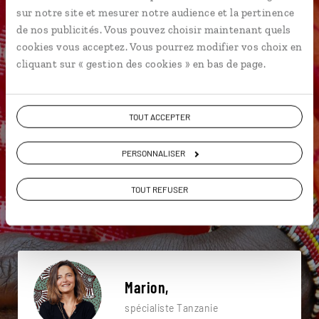
sur notre site et mesurer notre audience et la pertinence
Une envie de voyage
de nos publicités. Vous pouvez choisir maintenant quels
cookies vous acceptez. Vous pourrez modifier vos choix en
particulière ?
cliquant sur « gestion des cookies » en bas de page.
TOUT ACCEPTER
4x4
Big Five
Mont Meru
Arusha
PERSONNALISER
Grande migration
Safari Afrique
Cratère du Ngurdoto
Kilimandjaro
Océan Indien
TOUT REFUSER
Arusha
Marion,
spécialiste Tanzanie